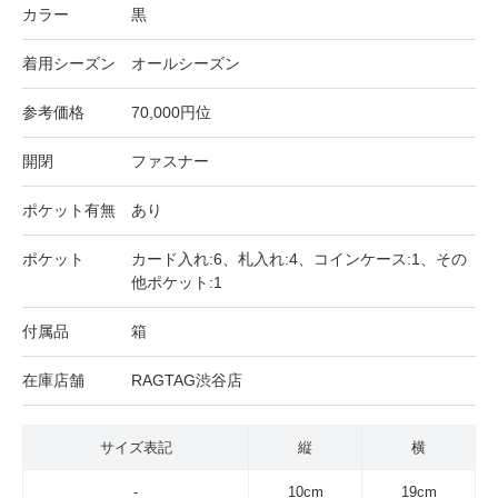
カラー
黒
着用シーズン
オールシーズン
参考価格
70,000円位
開閉
ファスナー
ポケット有無
あり
ポケット
カード入れ:6、札入れ:4、コインケース:1、その
他ポケット:1
付属品
箱
在庫店舗
RAGTAG渋谷店
サイズ表記
縦
横
-
10cm
19cm