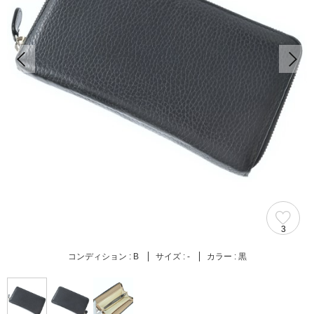
3
コンディション :
B
サイズ :
-
カラー :
黒