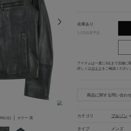
在庫あり
1-2日出荷予定
アイテムは一度に3点まで店舗に
詳しくは
ガイド
をご確認ください
商品に関する問い合わ
カテゴリ
ブルゾン
48(L位)
カラー :
黒
タイプ
メンズ