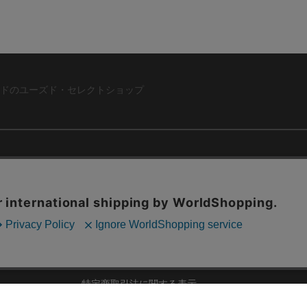
ドのユーズド・セレクトショップ
ABOUT US
お問い合わ
コーポレートサイト
ト
会社概要
採用情報
RD
法人様向けお買い取り
特定商取引法に関する表示
ZINE
古物営業法に基づく表記