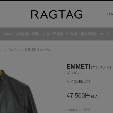
ロ
2026.7.29 地震の影響による一部地域での集荷・配送遅延について
古
ブルゾン
EMMETI ライダース
EMMETI
(エンメティ)
ブルゾン
サイズ:
48(L位)
47,500
円
税込
475
ポイント還元