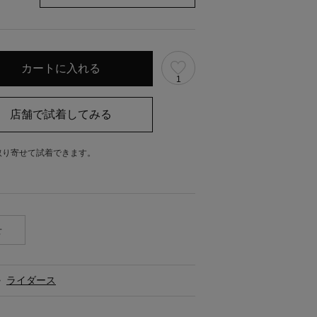
1
取り寄せて試着できます。
。
せ
>
ライダース