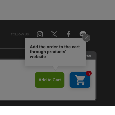
FOLLOW US
Twitter
Facebook
Line
せ
RAGTAG お買い取りサイト
RAGTAG 公式アプリ
RAGTAG MEMBER'S CARD
RAGTAG MAGAZINE
RAGTAG Global