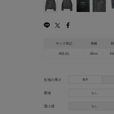
サイズ表記
身幅
肩
48(L位)
48cm
43
生地の厚さ
薄手
裏地
なし
透け感
なし