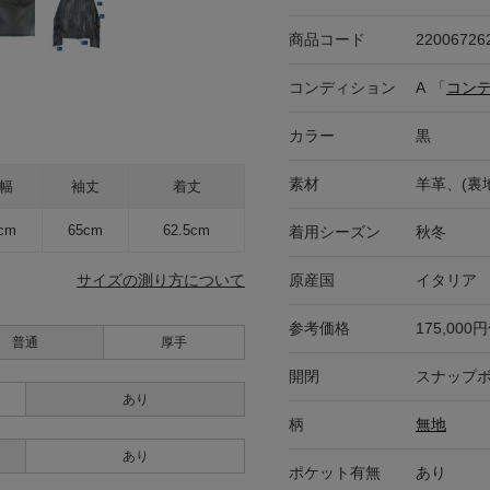
商品コード
22006726
コンディション
A
「
コン
カラー
黒
素材
羊革、(裏
幅
袖丈
着丈
cm
65cm
62.5cm
着用シーズン
秋冬
原産国
イタリア
サイズの測り方について
参考価格
175,000
普通
厚手
開閉
スナップボ
あり
柄
無地
あり
ポケット有無
あり