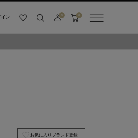
0
0
グイン
お
検
店
カ
メニュ
気
索
舗
ー
ーボタ
に
ビ
取
ト
ン
入
ル
り
り
ダ
寄
ー
せ
ボ
カ
タ
ー
ン
ト
お気に入りブランド登録