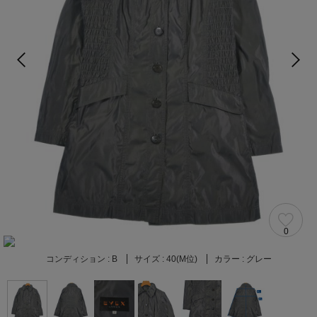
0
コンディション :
B
サイズ :
40(M位)
カラー :
グレー