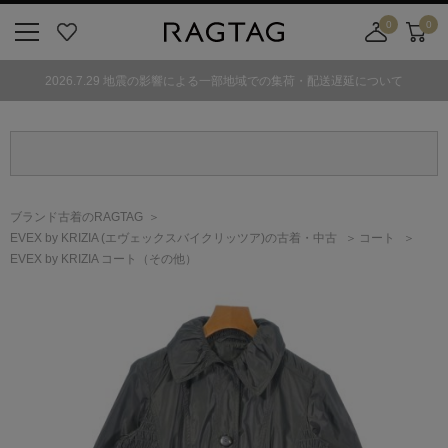
0
0
ニ
お
店
カ
ュ
気
舗
ー
2026.7.29 地震の影響による一部地域での集荷・配送遅延について
ー
に
取
ト
ボ
入
り
タ
り
寄
ン
せ
カ
ー
ブランド古着のRAGTAG
ト
EVEX by KRIZIA
(エヴェックスバイクリッツア)
の古着・中古
コート
EVEX by KRIZIA コート（その他）