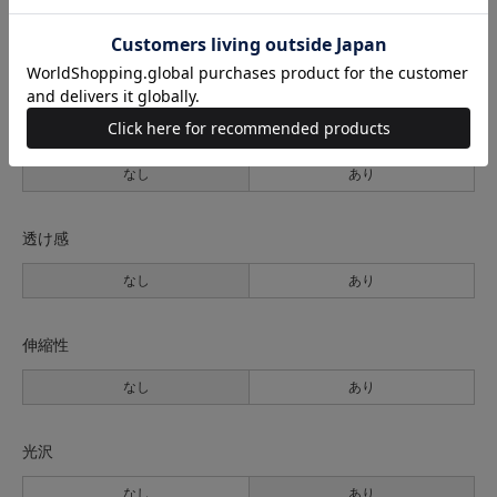
生地の厚さ
薄手
普通
厚手
裏地
なし
あり
透け感
なし
あり
伸縮性
なし
あり
光沢
なし
あり