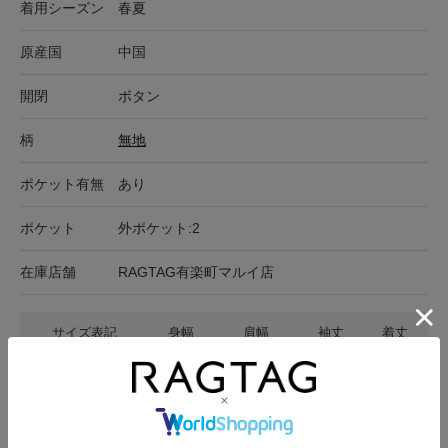
着用シーズン
春夏
原産国
中国
開閉
ボタン
柄
無地
ポケット有無
あり
ポケット
外ポケット:2
在庫店舗
RAGTAG有楽町マルイ店
サイズ表記
身幅
肩幅
袖丈
着丈
40(M位)
46cm
37.5cm
61cm
86cm
サイズの測り方について