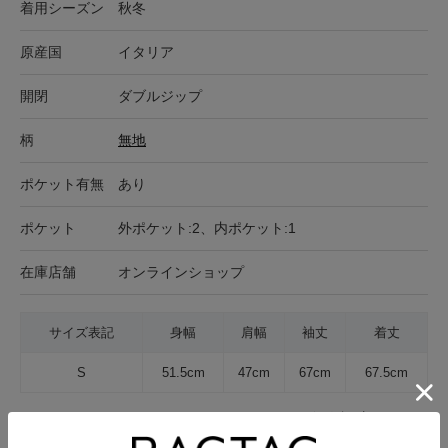
着用シーズン
秋冬
原産国
イタリア
開閉
ダブルジップ
柄
無地
ポケット有無
あり
ポケット
外ポケット:2、内ポケット:1
在庫店舗
オンラインショップ
サイズ表記
身幅
肩幅
袖丈
着丈
S
51.5cm
47cm
67cm
67.5cm
サイズの測り方について