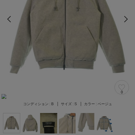
0
コンディション :
B
サイズ :
S
カラー :
ベージュ