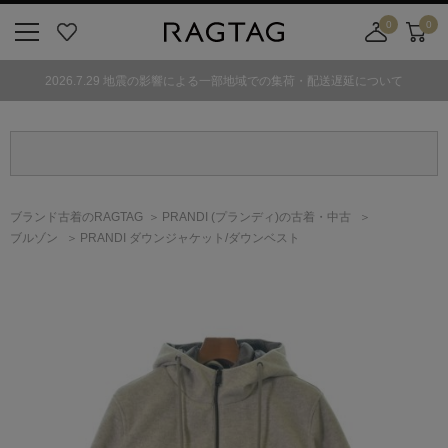
0
0
ニ
お
店
カ
ュ
気
舗
ー
2026.7.29 地震の影響による一部地域での集荷・配送遅延について
ー
に
取
ト
ボ
入
り
タ
り
寄
ン
せ
カ
ー
ブランド古着のRAGTAG
PRANDI
(プランディ)
の古着・中古
ト
ブルゾン
PRANDI ダウンジャケット/ダウンベスト