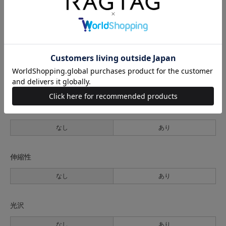
生地の厚さ
薄手
普通
厚手
裏地
なし
あり
透け感
なし
あり
伸縮性
なし
あり
光沢
なし
あり