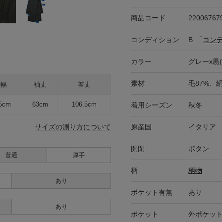
商品コード
22006767
コンディション
B
「
コン
カラー
グレーx黒
素材
毛87%、絹
肩幅
袖丈
着丈
.5cm
63cm
106.5cm
着用シーズン
秋冬
原産国
イタリア
サイズの測り方について
開閉
ボタン
普通
厚手
柄
柄物
あり
ポケット有無
あり
あり
ポケット
外ポケット