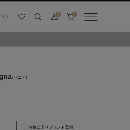
0
0
グイン
お
検
店
カ
メニュ
気
索
舗
ー
ーボタ
に
ビ
取
ト
ン
入
ル
り
り
ダ
寄
ー
せ
ボ
カ
タ
ー
ン
ト
egna
(ゼニア)
お気に入りブランド登録