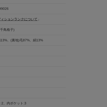
99026
ディションランクについて
」
(千鳥格子)
13%、(裏地)毛87%、絹13%
:2、内ポケット:3