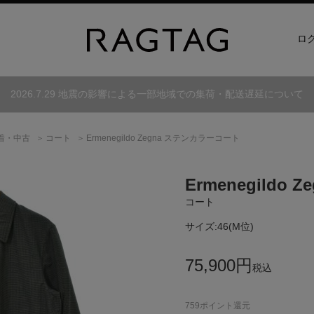
ロ
2026.7.29 地震の影響による一部地域での集荷・配送遅延について
着・中古
コート
Ermenegildo Zegna ステンカラーコート
Ermenegildo Z
コート
サイズ:
46(M位)
75,900
円
税込
759
ポイント還元