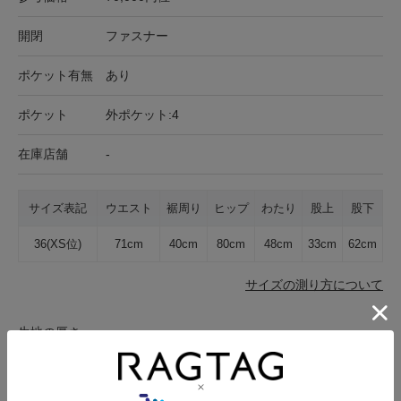
開閉
ファスナー
ポケット有無
あり
ポケット
外ポケット:4
在庫店舗
-
サイズ表記
ウエスト
裾周り
ヒップ
わたり
股上
股下
36(XS位)
71cm
40cm
80cm
48cm
33cm
62cm
サイズの測り方について
生地の厚さ
薄手
普通
厚手