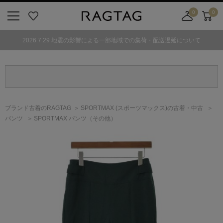
0
0
ニ
お
店
カ
ュ
気
舗
ー
2026.7.29 地震の影響による一部地域での集荷・配送遅延について
ー
に
取
ト
ボ
入
り
タ
り
寄
ン
せ
カ
ー
ブランド古着のRAGTAG
SPORTMAX
(スポーツマックス)
の古着・中古
ト
パンツ
SPORTMAX パンツ（その他）