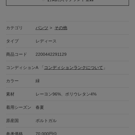
カテゴリ
パンツ
>
その他
タイプ
レディース
商品コード
2200442291129
コンディション
A
「
コンディションランクについて
」
カラー
緑
素材
レーヨン96%、ポリウレタン4%
着用シーズン
春夏
原産国
ポルトガル
参考価格
70,000円位