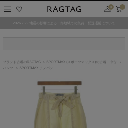
0
0
ニ
お
店
カ
ュ
気
舗
ー
2026.7.29 地震の影響による一部地域での集荷・配送遅延について
ー
に
取
ト
ボ
入
り
タ
り
寄
ン
せ
カ
ー
ブランド古着のRAGTAG
SPORTMAX
(スポーツマックス)
の古着・中古
ト
パンツ
SPORTMAX チノパン