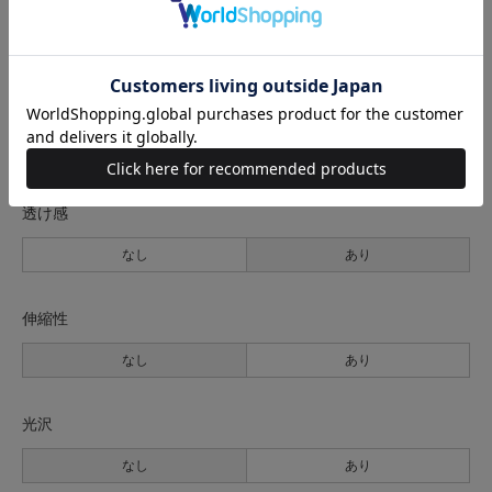
生地の厚さ
薄手
普通
厚手
裏地
なし
あり
透け感
なし
あり
伸縮性
なし
あり
光沢
なし
あり