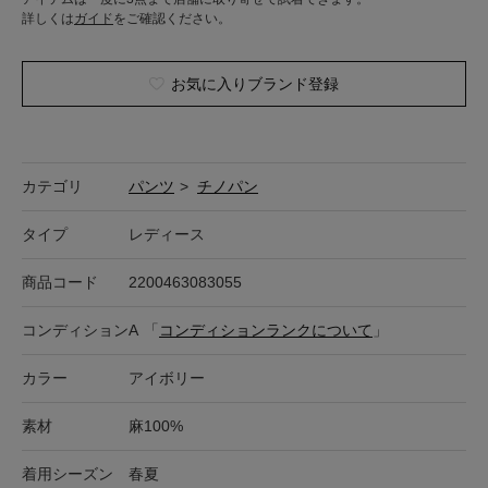
詳しくは
ガイド
をご確認ください。
お気に入りブランド登録
カテゴリ
パンツ
>
チノパン
タイプ
レディース
商品コード
2200463083055
コンディション
A
「
コンディションランクについて
」
カラー
アイボリー
素材
麻100%
着用シーズン
春夏