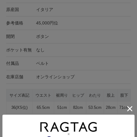
原産国
イタリア
参考価格
45,000円位
開閉
ボタン
ポケット有無
なし
付属品
ベルト
在庫店舗
オンラインショップ
サイズ表記
ウエスト
裾周り
ヒップ
わたり
股上
股下
36(XS位)
65.5cm
51cm
82cm
53.5cm
28cm
71cm
サイズの測り方について