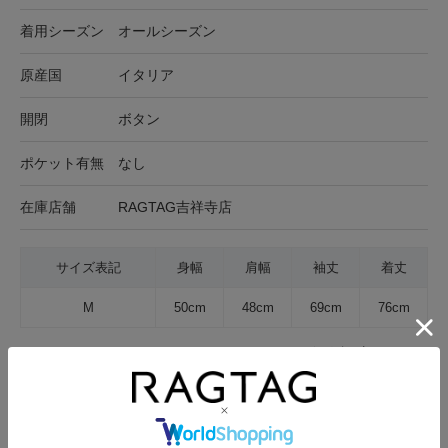
着用シーズン
オールシーズン
原産国
イタリア
開閉
ボタン
ポケット有無
なし
在庫店舗
RAGTAG吉祥寺店
サイズ表記
身幅
肩幅
袖丈
着丈
M
50cm
48cm
69cm
76cm
サイズの測り方について
生地の厚さ
薄手
普通
厚手