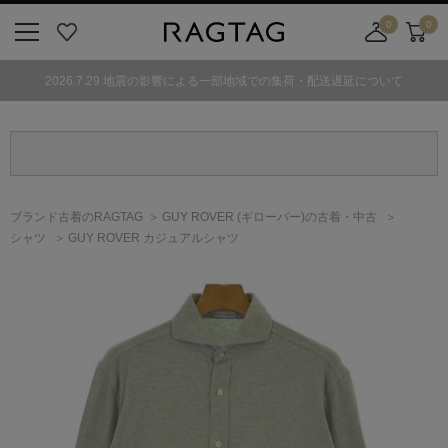
0
0
ニ
お
店
カ
ュ
気
舗
ー
2026.7.29 地震の影響による一部地域での集荷・配送遅延について
ー
に
取
ト
ボ
入
り
タ
り
寄
ン
せ
カ
ー
ブランド古着のRAGTAG
GUY ROVER
(ギローバー)
の古着・中古
ト
シャツ
GUY ROVER カジュアルシャツ