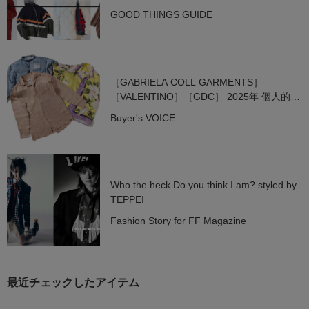
GOOD THINGS GUIDE
［GABRIELA COLL GARMENTS］
［VALENTINO］［GDC］ 2025年 個人的
注目ブランド3選
Buyer's VOICE
Who the heck Do you think I am? styled by
TEPPEI
Fashion Story for FF Magazine
最近チェックしたアイテム