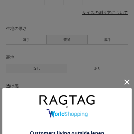
サイズの測り方について
生地の厚さ
薄手
普通
厚手
裏地
なし
あり
透け感
なし
あり
伸縮性
なし
あり