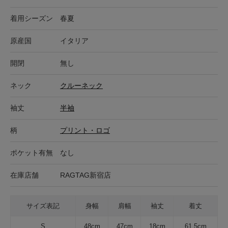
着用シーズン
春夏
原産国
イタリア
開閉
無し
ネック
クルーネック
袖丈
半袖
柄
プリント・ロゴ
ポケット有無
なし
在庫店舗
RAGTAG新宿店
サイズ表記
身幅
肩幅
袖丈
着丈
S
48cm
47cm
18cm
61.5cm