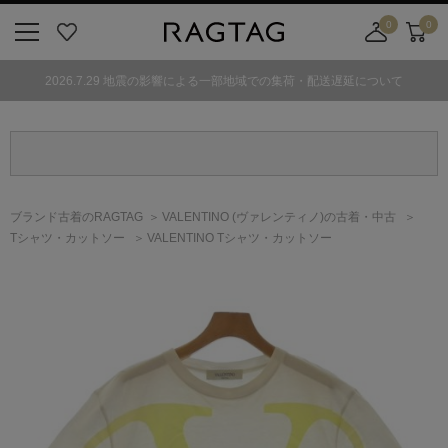
0
0
ニ
お
店
カ
ュ
気
舗
ー
2026.7.29 地震の影響による一部地域での集荷・配送遅延について
ー
に
取
ト
ボ
入
り
タ
り
寄
ン
せ
カ
ー
ブランド古着のRAGTAG
VALENTINO
(ヴァレンティノ)
の古着・中古
ト
Tシャツ・カットソー
VALENTINO Tシャツ・カットソー