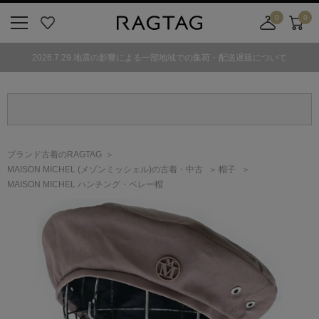
0
0
ニ
お
店
カ
ュ
気
舗
ー
2026.7.29 地震の影響による一部地域での集荷・配送遅延について
ー
に
取
ト
ボ
入
り
タ
り
寄
ン
せ
カ
ー
ブランド古着のRAGTAG
ト
MAISON MICHEL
(メゾンミッシェル)
の古着・中古
帽子
MAISON MICHEL ハンチング・ベレー帽