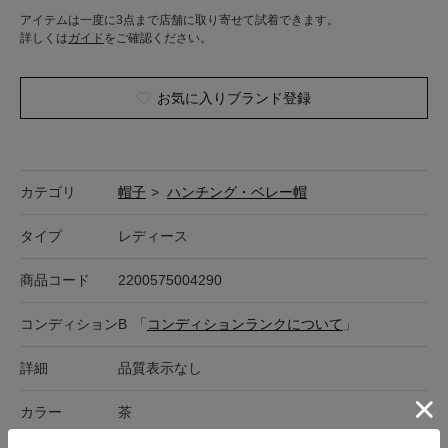
アイテムは一度に3点まで店舗に取り寄せて試着できます。
詳しくは
ガイド
をご確認ください。
お気に入りブランド登録
カテゴリ
帽子
>
ハンチング・ベレー帽
タイプ
レディース
商品コード
2200575004290
コンディション
B
「
コンディションランクについて
」
詳細
品質表示なし
カラー
茶