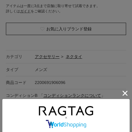
アイテムは一度に3点まで店舗に取り寄せて試着できます。
詳しくは
ガイド
をご確認ください。
お気に入りブランド登録
カテゴリ
アクセサリー
>
ネクタイ
タイプ
メンズ
商品コード
2200691906096
コンディション
B
「
コンディションランクについて
」
詳細
表面汚れあり
カラー
ベージュ