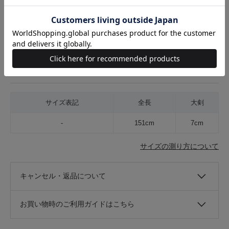
素材
絹100%
着用シーズン
オールシーズン
原産国
イタリア
在庫店舗
rt銀座店
サイズ表記
全長
大剣
-
151cm
7cm
サイズの測り方について
キャンセル・返品について
お買い物時のご利用ガイドはこちら