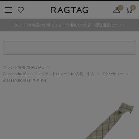
0
0
ニ
お
店
カ
ュ
気
舗
ー
2026.7.29 地震の影響による一部地域での集荷・配送遅延について
ー
に
取
ト
ボ
入
り
タ
り
寄
ン
せ
カ
ー
ブランド古着のRAGTAG
ト
Alessandro Masi
(アレッサンドロマージ)
の古着・中古
アクセサリー
Alessandro Masi ネクタイ