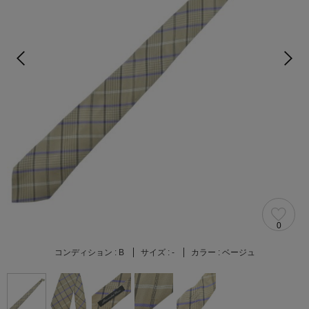
0
コンディション :
B
サイズ :
-
カラー :
ベージュ