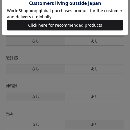
生地の厚さ
薄手
普通
厚手
裏地
なし
あり
透け感
なし
あり
伸縮性
なし
あり
光沢
なし
あり