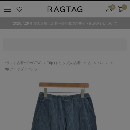
0
0
ニ
お
店
カ
ュ
気
舗
ー
2026.7.29 地震の影響による一部地域での集荷・配送遅延について
ー
に
取
ト
ボ
入
り
タ
り
寄
ン
せ
カ
ー
ブランド古着のRAGTAG
Trip
(トリップ)
の古着・中古
パンツ
ト
Trip クロップドパンツ