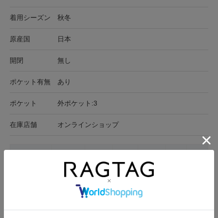
着用シーズン
秋冬
原産国
日本
開閉
無し
ポケット有無
あり
ポケット
外ポケット:3
在庫店舗
オンラインショップ
サイズ表記
ウエスト
裾周り
ヒップ
わたり
股上
股下
-(M位)
70cm
30.5cm
90cm
68.5cm
41cm
53cm
サイズの測り方について