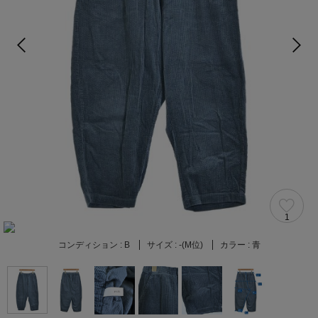
1
コンディション :
B
サイズ :
-(M位)
カラー :
青