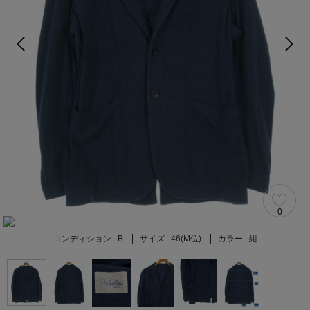
0
コンディション :
B
サイズ :
46(M位)
カラー :
紺