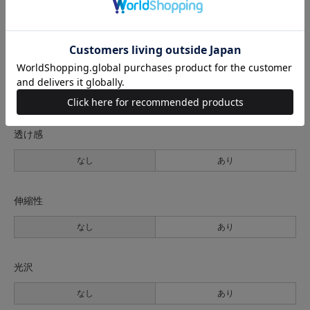
生地の厚さ
薄手
普通
厚手
裏地
なし
あり
透け感
なし
あり
伸縮性
なし
あり
光沢
なし
あり