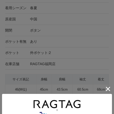
着用シーズン
春夏
原産国
中国
開閉
ボタン
ポケット有無
あり
ポケット
外ポケット:2
在庫店舗
RAGTAG福岡店
サイズ表記
身幅
肩幅
袖丈
着丈
46(M位)
45cm
43.5cm
60.5cm
68cm
サイズの測り方について