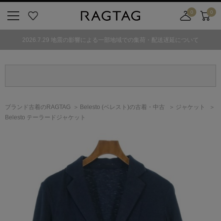
0
0
ニ
お
店
カ
ュ
気
舗
ー
2026.7.29 地震の影響による一部地域での集荷・配送遅延について
ー
に
取
ト
ボ
入
り
タ
り
寄
ン
せ
カ
ー
ブランド古着のRAGTAG
Belesto
(ベレスト)
の古着・中古
ジャケット
ト
Belesto テーラードジャケット