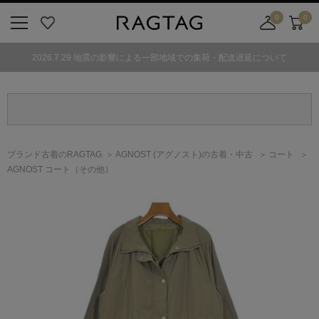
0
0
ニ
お
店
カ
ュ
気
舗
ー
2026.7.29 地震の影響による一部地域での集荷・配送遅延について
ー
に
取
ト
ボ
入
り
タ
り
寄
ン
せ
カ
ー
ブランド古着のRAGTAG
AGNOST
(アグノスト)
の古着・中古
コート
ト
AGNOST コート（その他）