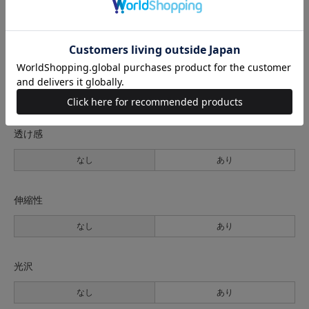
生地の厚さ
薄手
普通
厚手
裏地
なし
あり
透け感
なし
あり
伸縮性
なし
あり
光沢
なし
あり