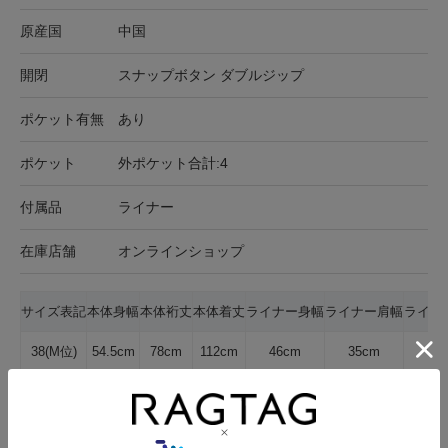
原産国
中国
開閉
スナップボタン ダブルジップ
ポケット有無
あり
ポケット
外ポケット合計:4
付属品
ライナー
在庫店舗
オンラインショップ
サイズ表記
本体身幅
本体裄丈
本体着丈
ライナー身幅
ライナー肩幅
ライナ
38(M位)
54.5cm
78cm
112cm
46cm
35cm
65
サイズの測り方について