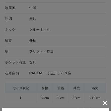
原産国
中国
開閉
無し
ネック
クルーネック
袖丈
長袖
柄
プリント・ロゴ
ポケット有無
なし
在庫店舗
RAGTAG二子玉川ライズ店
サイズ表記
身幅
肩幅
袖丈
着丈
L
56cm
52cm
62cm
71.5cm
サイズの測り方について