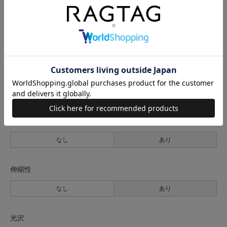
生地の厚さ
薄手
普通
厚手
裏地
なし
あり
透け感
なし
あり
伸縮性
なし
あり
光沢