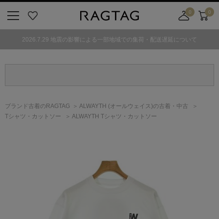
0
0
ニ
お
店
カ
ュ
気
舗
ー
2026.7.29 地震の影響による一部地域での集荷・配送遅延について
ー
に
取
ト
ボ
入
り
タ
り
寄
ン
せ
カ
ー
ブランド古着のRAGTAG
ALWAYTH
(オールウェイス)
の古着・中古
ト
Tシャツ・カットソー
ALWAYTH Tシャツ・カットソー