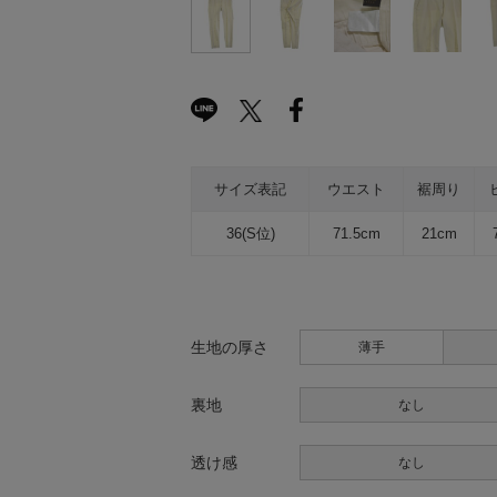
サイズ表記
ウエスト
裾周り
36(S位)
71.5cm
21cm
生地の厚さ
薄手
裏地
なし
透け感
なし