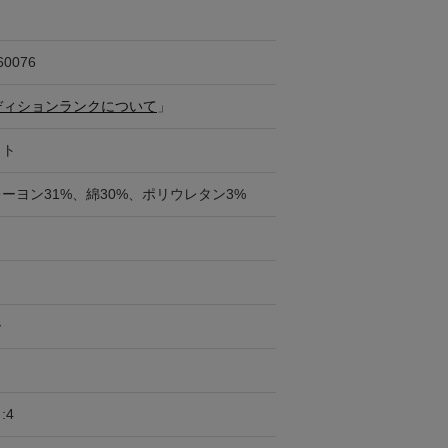
ス
60076
ディションランクについて
」
イト
レーヨン31%、綿30%、ポリウレタン3%
ー
:4