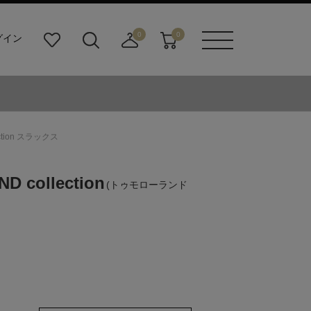
0
0
グイン
お
検
店
カ
メニュ
気
索
舗
ー
ーボタ
に
ビ
取
ト
ン
入
ル
り
り
ダ
寄
ー
せ
ction スラックス
ボ
カ
タ
ー
ン
ト
 collection
(トゥモローランド