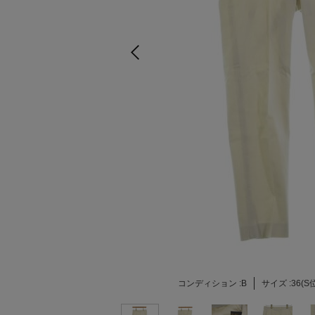
コンディション :
B
サイズ :
36(S