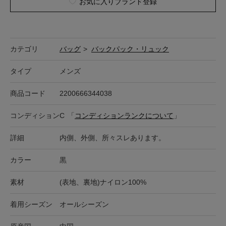
お気に入りブランド登録
カテゴリ
バッグ
>
バックパック・リュック
タイプ
メンズ
商品コード
2200666344038
コンディション
C
「
コンディションランクについて
」
詳細
内側、外側、所々スレあります。
カラー
黒
素材
(表地、裏地)ナイロン100%
着用シーズン
オールシーズン