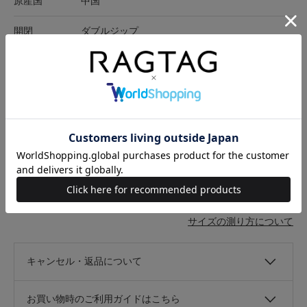
原産国
中国
開閉
ダブルジップ
ポケット有無
あり
ポケット
外ポケット:1、内ポケット:10
在庫店舗
-
サイズ表記
横
高さ
マチ
-
29cm
42.5cm
13.5cm
サイズの測り方について
キャンセル・返品について
お買い物時のご利用ガイドはこちら