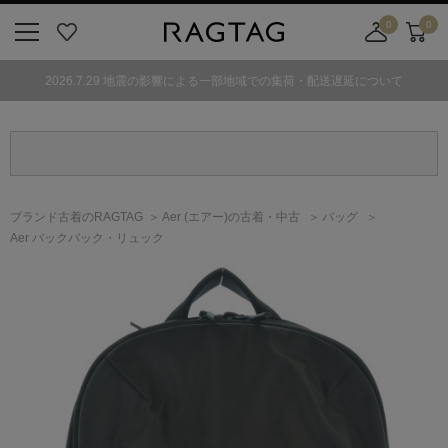
0
0
ニ
お
店
カ
ュ
気
舗
ー
2026.7.29 地震の影響による一部地域での集荷・配送遅延について
ー
に
取
ト
ボ
入
り
タ
り
寄
ン
せ
カ
ー
ブランド古着のRAGTAG
Aer
(エアー)
の古着・中古
バッグ
ト
Aer バックパック・リュック