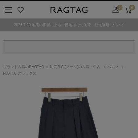
0
0
ニ
お
店
カ
ュ
気
舗
ー
2026.7.29 地震の影響による一部地域での集荷・配送遅延について
ー
に
取
ト
ボ
入
り
タ
り
寄
ン
せ
カ
ー
ブランド古着のRAGTAG
N.O.R.C
(ノーク)
の古着・中古
パンツ
ト
N.O.R.C スラックス