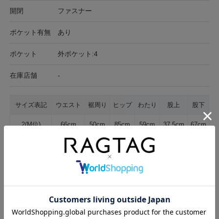
開閉
ファスナー
ポケット有無
あり
ポケット
外ポケット:4
在庫店舗
-
サイズ表記
ウエスト
裾周り
ヒップ
わたり
股上
股下
2(M位)
66cm
50cm
85cm
59cm
37.5cm
67cm
サイズの測り方について
生地の厚さ
薄手
普通
厚手