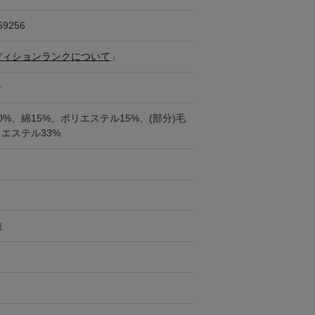
59256
ディションランクについて
」
ー
0%、綿15%、ポリエステル15%、(部分)毛
リエステル33%
位