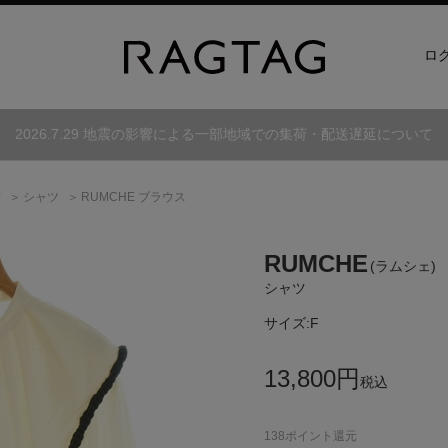
ロ
2026.7.29 地震の影響による一部地域での集荷・配送遅延について
古
シャツ
RUMCHE ブラウス
RUMCHE
(ラムシェ)
シャツ
サイズ:
F
13,800
円
税込
138
ポイント還元