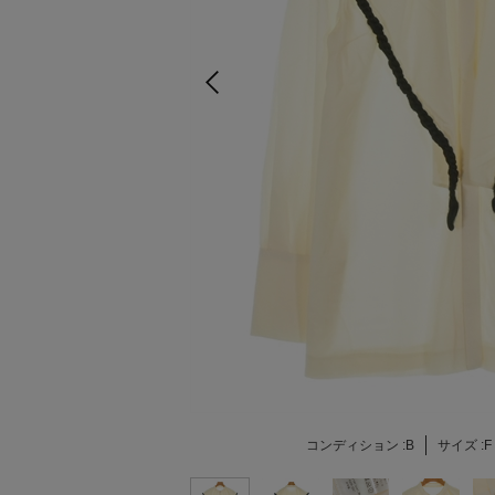
コンディション :
B
サイズ :
F