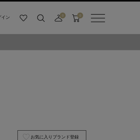
0
0
グイン
お
検
店
カ
メニュ
気
索
舗
ー
ーボタ
に
ビ
取
ト
ン
入
ル
り
り
ダ
寄
ー
せ
ボ
カ
タ
ー
ン
ト
お気に入りブランド登録