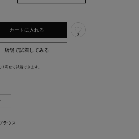
3
取り寄せて試着できます。
。
せ
ブラウス
ス