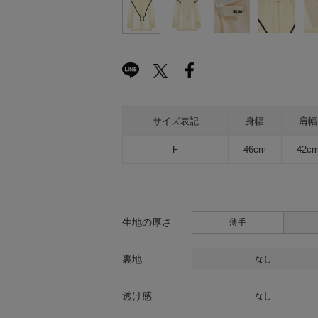
サイズ表記
身幅
肩幅
F
46cm
42c
生地の厚さ
薄手
裏地
なし
透け感
なし