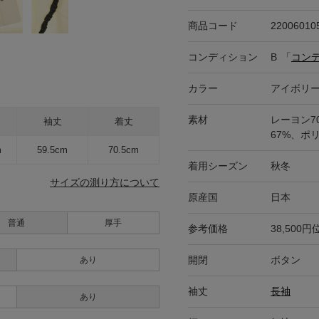
商品コード
22006010
コンディション
B
「
コン
カラー
アイボリ
素材
レーヨン7
袖丈
着丈
67%、ポ
m
59.5cm
70.5cm
着用シーズン
秋冬
サイズの測り方について
原産国
日本
普通
厚手
参考価格
38,500円
開閉
ボタン
あり
袖丈
長袖
あり