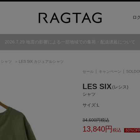
ロ
2026.7.29 地震の影響による一部地域での集荷・配送遅延について
シャツ
LES SIX カジュアルシャツ
セール
キャンペーン
SOLDO
LES SIX
(レシス)
シャツ
サイズ:
L
34,600
円
税込
13,840
円
税込
60%OF