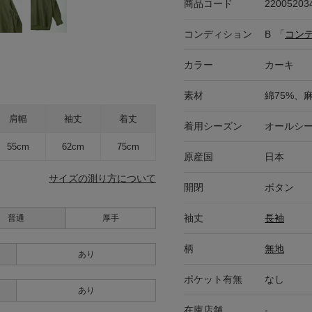
商品コード
22005203
コンディション
B
「
コン
カラー
カーキ
素材
綿75%、麻
肩幅
袖丈
着丈
着用シーズン
オールシ
55cm
62cm
75cm
原産国
日本
サイズの測り方について
開閉
ボタン
袖丈
長袖
普通
厚手
柄
無地
あり
ポケット有無
なし
あり
在庫店舗
-