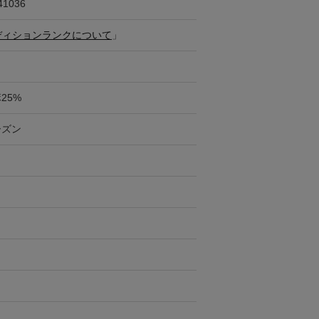
41036
ディションランクについて
」
25%
ーズン