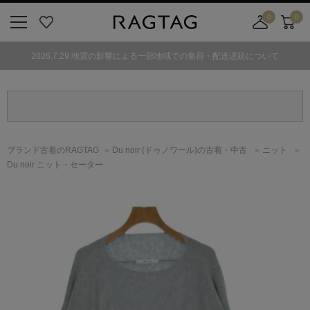
0
0
ニ
お
店
カ
ュ
気
舗
ー
2026.7.29 地震の影響による一部地域での集荷・配送遅延について
ー
に
取
ト
ボ
入
り
タ
り
寄
ン
せ
カ
ー
ブランド古着のRAGTAG
Du noir
(ドゥノワール)
の古着・中古
ニット
ト
Du noir ニット・セーター