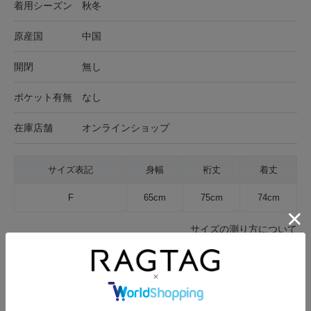
着用シーズン
秋冬
原産国
中国
開閉
無し
ポケット有無
なし
在庫店舗
オンラインショップ
サイズ表記
身幅
裄丈
着丈
F
65cm
75cm
74cm
サイズの測り方について
生地の厚さ
薄手
普通
厚手