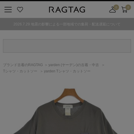
0
0
ニ
お
店
カ
ュ
気
舗
ー
2026.7.29 地震の影響による一部地域での集荷・配送遅延について
ー
に
取
ト
ボ
入
り
タ
り
寄
ン
せ
カ
ー
ブランド古着のRAGTAG
yarden
(ヤーデン)
の古着・中古
ト
Tシャツ・カットソー
yarden Tシャツ・カットソー