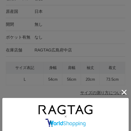
原産国
日本
開閉
無し
ポケット有無
なし
在庫店舗
RAGTAG広島府中店
サイズ表記
身幅
肩幅
袖丈
着丈
L
54cm
56cm
20cm
73.5cm
サイズの測り方について
生地の厚さ
薄手
普通
厚手