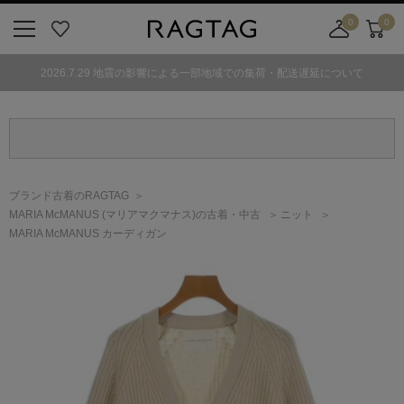
0
0
ニ
お
店
カ
ュ
気
舗
ー
2026.7.29 地震の影響による一部地域での集荷・配送遅延について
ー
に
取
ト
ボ
入
り
タ
り
寄
ン
せ
カ
ー
ブランド古着のRAGTAG
ト
MARIA McMANUS
(マリアマクマナス)
の古着・中古
ニット
MARIA McMANUS カーディガン