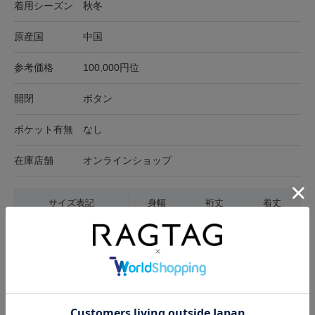
着用シーズン
秋冬
原産国
中国
参考価格
100,000円位
開閉
ボタン
ポケット有無
なし
在庫店舗
オンラインショップ
サイズ表記
身幅
裄丈
着丈
F
54cm
87cm
58cm
サイズの測り方について
生地の厚さ