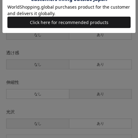
薄手
普通
厚手
裏地
なし
あり
透け感
なし
あり
伸縮性
なし
あり
光沢
なし
あり