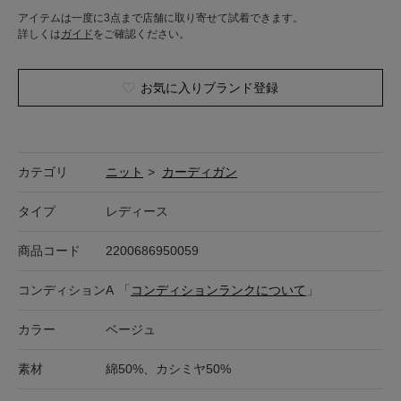
アイテムは一度に3点まで店舗に取り寄せて試着できます。
詳しくは
ガイド
をご確認ください。
お気に入りブランド登録
カテゴリ
ニット
>
カーディガン
タイプ
レディース
商品コード
2200686950059
コンディション
A
「
コンディションランクについて
」
カラー
ベージュ
素材
綿50%、カシミヤ50%