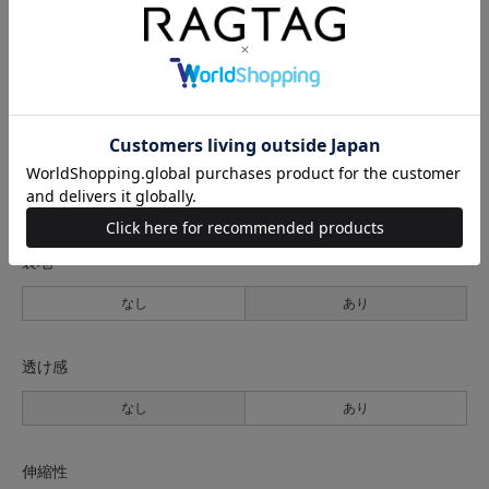
サイズ表記
身幅
裄丈
ウエスト
ヒップ
着丈
F
47cm
29cm
62cm
106cm
140cm
サイズの測り方について
生地の厚さ
薄手
普通
厚手
裏地
なし
あり
透け感
なし
あり
伸縮性