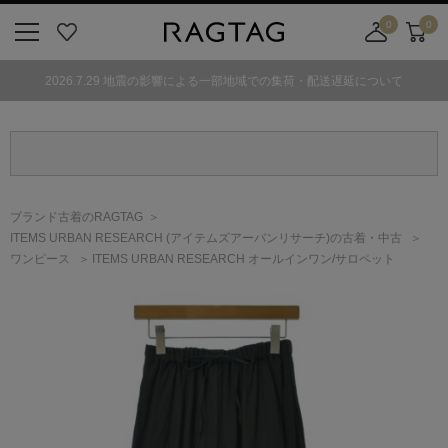
0
0
ニ
お
店
カ
ュ
気
舗
ー
2026.7.29 地震の影響による一部地域での集荷・配送遅延について
ー
に
取
ト
ボ
入
り
タ
り
寄
ン
せ
カ
ー
ブランド古着のRAGTAG
ト
ITEMS URBAN RESEARCH
(アイテムズアーバンリサーチ)
の古着・中古
ワンピース
ITEMS URBAN RESEARCH オールインワン/サロペット