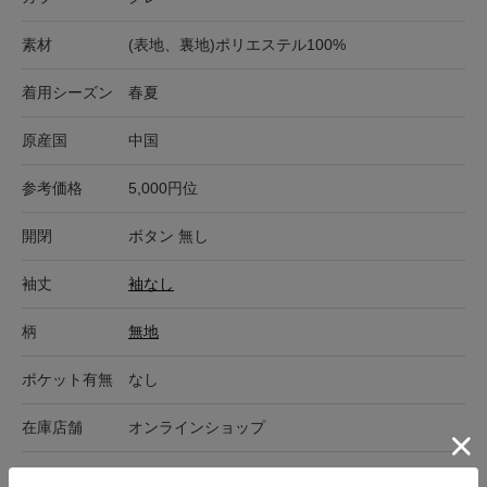
素材
(表地、裏地)ポリエステル100%
着用シーズン
春夏
原産国
中国
参考価格
5,000円位
開閉
ボタン 無し
袖丈
袖なし
柄
無地
ポケット有無
なし
在庫店舗
オンラインショップ