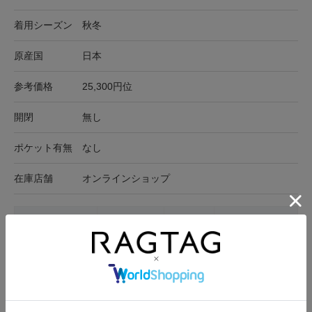
着用シーズン
秋冬
原産国
日本
参考価格
25,300円位
開閉
無し
ポケット有無
なし
在庫店舗
オンラインショップ
サイズ表記
ウエスト
ヒップ
スカート丈
M-L
65cm
74cm
74.5cm
サイズの測り方について