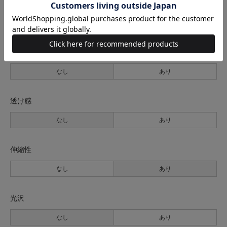
生地の厚さ
薄手
普通
厚手
裏地
なし
あり
透け感
なし
あり
伸縮性
なし
あり
光沢
なし
あり