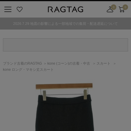
0
0
ニ
お
店
カ
ュ
気
舗
ー
2026.7.29 地震の影響による一部地域での集荷・配送遅延について
ー
に
取
ト
ボ
入
り
タ
り
寄
ン
せ
カ
ー
ブランド古着のRAGTAG
kone
(コーン)
の古着・中古
スカート
ト
kone ロング・マキシ丈スカート