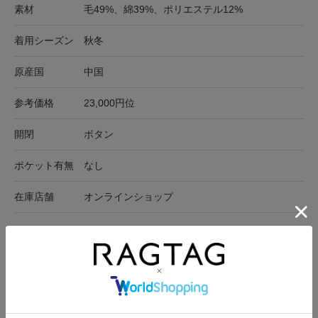
素材
毛49%、綿39%、ポリエステル12%
着用シーズン
秋冬
原産国
中国
参考価格
23,000円位
開閉
ボタン
ポケット有無
なし
在庫店舗
オンラインショップ
サイズ表記
身幅
肩幅
袖丈
着丈
F
63cm
55cm
50cm
63cm
サイズの測り方について