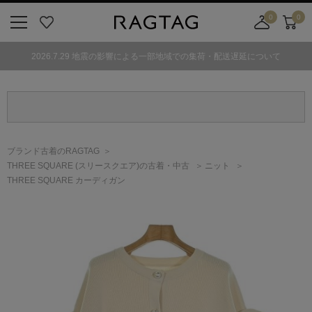
0
0
ニ
お
店
カ
ュ
気
舗
ー
2026.7.29 地震の影響による一部地域での集荷・配送遅延について
ー
に
取
ト
ボ
入
り
タ
り
寄
ン
せ
カ
ー
ブランド古着のRAGTAG
ト
THREE SQUARE
(スリースクエア)
の古着・中古
ニット
THREE SQUARE カーディガン