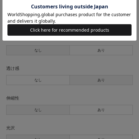
生地の厚さ
薄手
普通
厚手
裏地
なし
あり
透け感
なし
あり
伸縮性
なし
あり
光沢