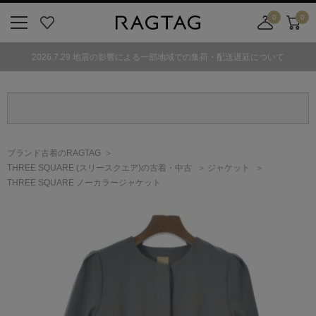
0
0
ニ
お
店
カ
ュ
気
舗
ー
2026.7.29 地震の影響による一部地域での集荷・配送遅延について
ー
に
取
ト
ボ
入
り
タ
り
寄
ン
せ
カ
ー
ブランド古着のRAGTAG
ト
THREE SQUARE
(スリースクエア)
の古着・中古
ジャケット
THREE SQUARE ノーカラージャケット