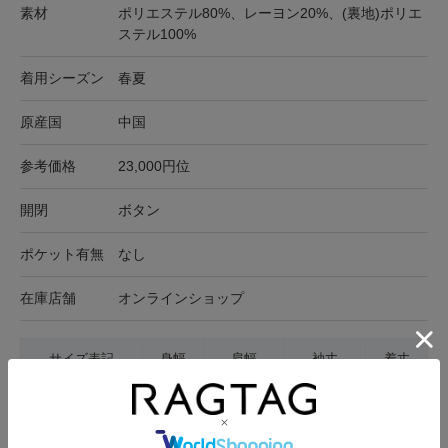
素材
ポリエステル80%、レーヨン20%、(裏地)ポリエ
ステル100%
着用シーズン
春夏
原産国
中国
参考価格
23,000円位
開閉
ボタン
ポケット有無
なし
在庫店舗
オンラインショップ
サイズ表記
身幅
肩幅
袖丈
着丈
38(M位)
47cm
34.5cm
60.5cm
72cm
サイズの測り方について