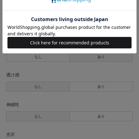
生地の厚さ
薄手
普通
厚手
裏地
なし
あり
透け感
なし
あり
伸縮性
なし
あり
光沢