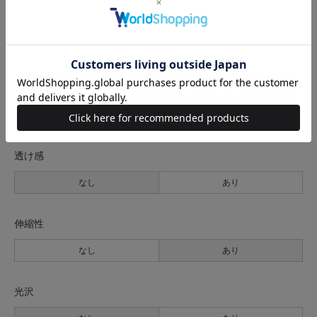
生地の厚さ
薄手
普通
厚手
裏地
なし
あり
透け感
なし
あり
伸縮性
なし
あり
光沢