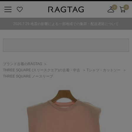
0
0
ニ
お
店
カ
ュ
気
舗
ー
2026.7.29 地震の影響による一部地域での集荷・配送遅延について
ー
に
取
ト
ボ
入
り
タ
り
寄
ン
せ
カ
ー
ブランド古着のRAGTAG
ト
THREE SQUARE
(スリースクエア)
の古着・中古
Tシャツ・カットソー
THREE SQUARE ノースリーブ