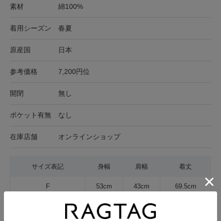
素材
綿100%
着用シーズン
春夏
原産国
日本
参考価格
7,200円位
開閉
無し
ポケット有無
なし
在庫店舗
オンラインショップ
サイズ表記
身幅
肩幅
着丈
F
53cm
43cm
69.5cm
サイズの測り方について