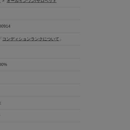
ス
>
オールインワン/サロペット
ス
00914
「
コンディションランクについて
」
00%
位
ー