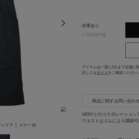
在庫あり
1-2日出荷予定
アイテムは一度に3点まで店舗に
詳しくは
ガイド
をご確認ください
商品に関する問い合わ
VERYとのコラボレーション
ウエストはゴムにより調節可
イズ :
F
カラー :
紺