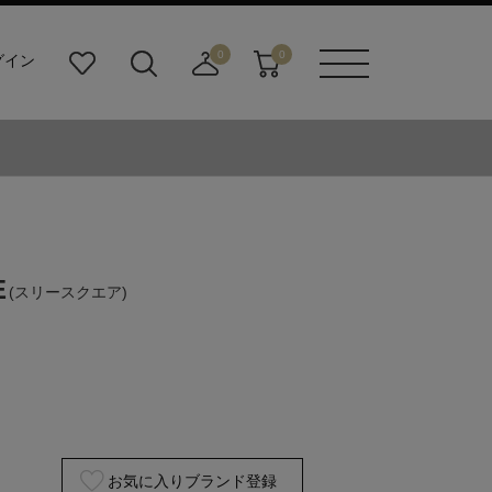
0
0
グイン
お
検
店
カ
メニュ
気
索
舗
ー
ーボタ
に
ビ
取
ト
ン
入
ル
り
り
ダ
寄
ー
せ
ボ
カ
タ
ー
ン
ト
E
(スリースクエア)
お気に入りブランド登録