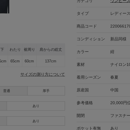
カテゴリ
ワンピー
タイプ
レディー
商品コード
22006617
コンディション
新品同様
股下
わたり
裾周り
肩からの総丈
カラー
紺
.5cm
65cm
60cm
137cm
素材
ナイロン1
サイズの測り方について
着用シーズン
春夏
原産国
中国
普通
厚手
参考価格
20,000円
あり
開閉
ファスナ
あり
ポケット有無
あり