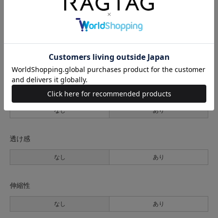
サイズの測り方について
生地の厚さ
薄手
普通
厚手
裏地
なし
あり
透け感
なし
あり
伸縮性
なし
あり