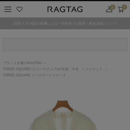
0
0
ニ
お
店
カ
ュ
気
舗
ー
2026.7.29 地震の影響による一部地域での集荷・配送遅延について
ー
に
取
ト
ボ
入
り
タ
り
寄
ン
せ
カ
ー
ブランド古着のRAGTAG
ト
THREE SQUARE
(スリースクエア)
の古着・中古
ジャケット
THREE SQUARE ノーカラージャケット