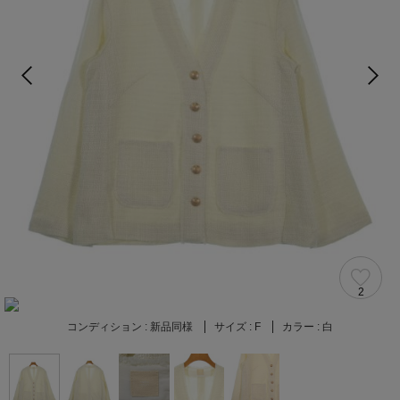
2
コンディション :
新品同様
サイズ :
F
カラー :
白