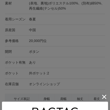
素材
(表地、裏地)ポリエステル100%、(別布)綿50%、
再生繊維(テンセル)50%
着用シーズン
春夏
原産国
中国
参考価格
20,000円位
開閉
ボタン
ポケット有無
あり
ポケット
外ポケット:2
在庫店舗
オンラインショップ
サイズ表記
身幅
肩幅
袖丈
着丈
F
51cm
45cm
58cm
66cm