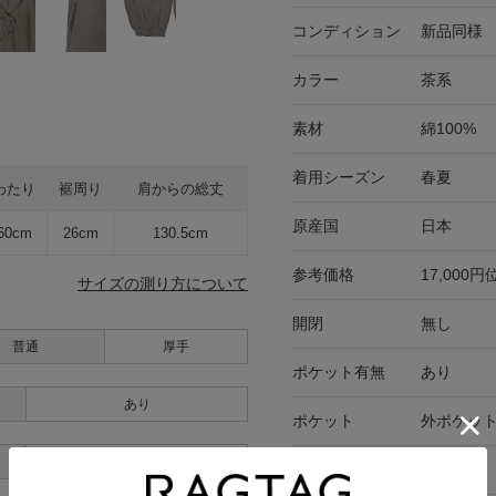
コンディション
新品同様
カラー
茶系
素材
綿100%
着用シーズン
春夏
わたり
裾周り
肩からの総丈
原産国
日本
60cm
26cm
130.5cm
参考価格
17,000円
サイズの測り方について
開閉
無し
普通
厚手
ポケット有無
あり
あり
ポケット
外ポケット
あり
在庫店舗
-