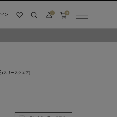
0
0
グイン
お
検
店
カ
メニュ
気
索
舗
ー
ーボタ
に
ビ
取
ト
ン
入
ル
り
り
ダ
寄
ー
せ
ボ
カ
タ
ー
ン
ト
E
(スリースクエア)