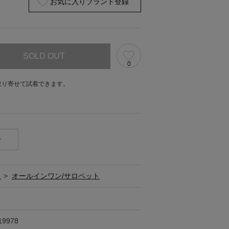
お気に入りブランド登録
SOLD OUT
0
取り寄せて試着できます。
。
せ
ス
>
オールインワン/サロペット
ス
19978