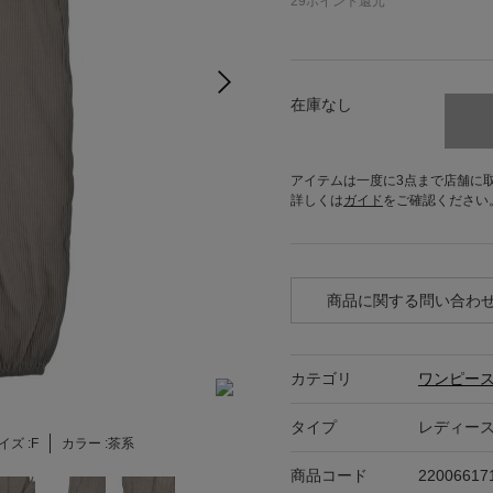
29
ポイント還元
在庫なし
アイテムは一度に3点まで店舗に
詳しくは
ガイド
をご確認ください
商品に関する問い合わ
カテゴリ
ワンピー
タイプ
レディー
イズ :
F
カラー :
茶系
商品コード
22006617