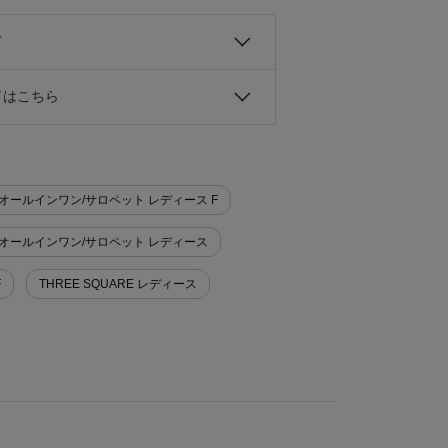
て
ドはこちら
ス>オールインワン/サロペット レディース F
ース>オールインワン/サロペット レディース
F
THREE SQUARE レディース