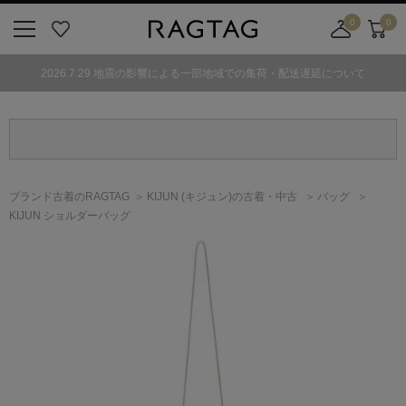
0
0
ニ
お
店
カ
ュ
気
舗
ー
2026.7.29 地震の影響による一部地域での集荷・配送遅延について
ー
に
取
ト
ボ
入
り
タ
り
寄
ン
せ
カ
ー
ブランド古着のRAGTAG
KIJUN
(キジュン)
の古着・中古
バッグ
ト
KIJUN ショルダーバッグ