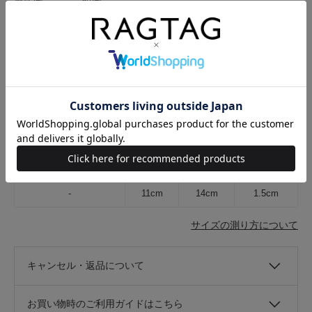
原産国
韓国
開閉
ファスナー
ポケット有無
あり
ポケット
外ポケット:1
在庫店舗
-
サイズ表記
横
高さ
マチ
-
11cm
14cm
1.5cm
サイズの測り方について
キャンセル・返品について
お買い物時のご利用ガイドはこちら