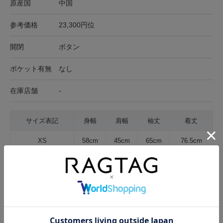
原産国
中国
参考価格
23,300円位
開閉
ボタン
ポケット有無
なし
在庫店舗
-
サイズ表記
身幅
肩幅
袖丈
着丈
XS
58cm
45cm
65cm
76.5cm
サイズの測り方について
生地の厚さ
薄手
普通
厚手