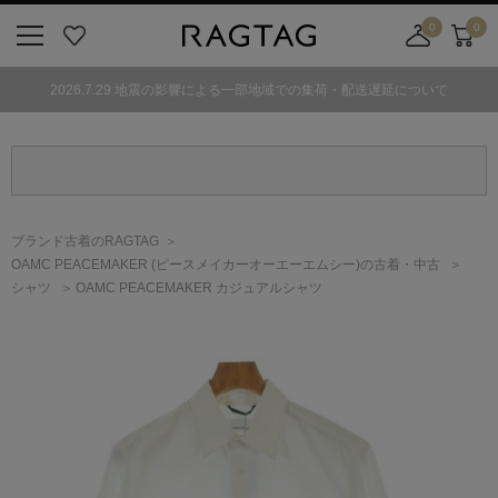
0
0
ニ
お
店
カ
ュ
気
舗
ー
2026.7.29 地震の影響による一部地域での集荷・配送遅延について
ー
に
取
ト
ボ
入
り
タ
り
寄
ン
せ
カ
ー
ブランド古着のRAGTAG
ト
OAMC PEACEMAKER
(ピースメイカーオーエーエムシー)
の古着・中古
シャツ
OAMC PEACEMAKER カジュアルシャツ