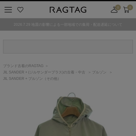
0
0
ニ
お
店
カ
ュ
気
舗
ー
2026.7.29 地震の影響による一部地域での集荷・配送遅延について
ー
に
取
ト
ボ
入
り
タ
り
寄
ン
せ
カ
ー
ブランド古着のRAGTAG
ト
JIL SANDER +
(ジルサンダープラス)
の古着・中古
ブルゾン
JIL SANDER + ブルゾン（その他）