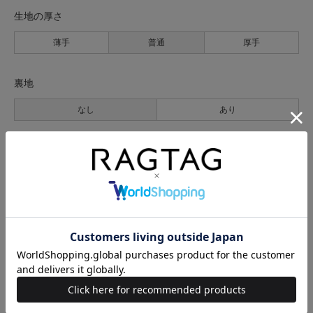
生地の厚さ
薄手
普通
厚手
裏地
なし
あり
透け感
なし
あり
伸縮性
なし
あり
光沢
なし
あり