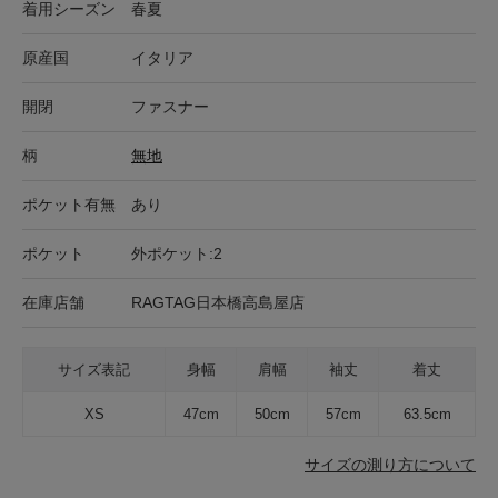
着用シーズン
春夏
原産国
イタリア
開閉
ファスナー
柄
無地
ポケット有無
あり
ポケット
外ポケット:2
在庫店舗
RAGTAG日本橋高島屋店
サイズ表記
身幅
肩幅
袖丈
着丈
XS
47cm
50cm
57cm
63.5cm
サイズの測り方について