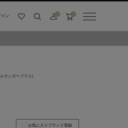
0
0
グイン
お
検
店
カ
メニュ
気
索
舗
ー
ーボタ
に
ビ
取
ト
ン
入
ル
り
り
ダ
寄
ー
せ
ボ
カ
タ
ー
ン
ト
ジルサンダープラス)
お気に入りブランド登録