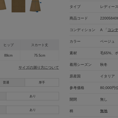
タイプ
レディー
商品コード
22005840
コンディション
A
「
コン
カラー
ベージュ
ヒップ
スカート丈
素材
毛65%、
89cm
75.5cm
着用シーズン
秋冬
サイズの測り方について
原産国
イタリア
普通
厚手
参考価格
80,000円
あり
開閉
無し
あり
柄
無地