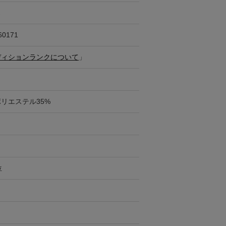
ス
60171
ディションランクについて
」
ポリエステル35%
位