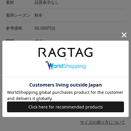
素材
品質表示なし
着用シーズン
秋冬
参考価格
50,000円位
開閉
ボタン
ポケット有無
あり
ポケット
外ポケット:2
在庫店舗
オンラインショップ
サイズ表記
身幅
肩幅
袖丈
着丈
-(XL位)
41cm
36.5cm
56.5cm
92cm
サイズの測り方について