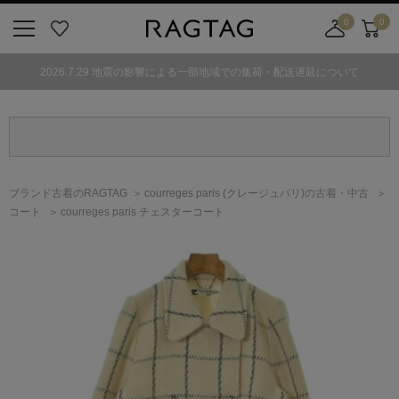
0
0
ニ
お
店
カ
ュ
気
舗
ー
2026.7.29 地震の影響による一部地域での集荷・配送遅延について
ー
に
取
ト
ボ
入
り
タ
り
寄
ン
せ
カ
ー
ブランド古着のRAGTAG
courreges paris
(クレージュパリ)
の古着・中古
ト
コート
courreges paris チェスターコート