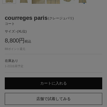
courreges paris
(クレージュパリ)
コート
サイズ:
-(XL位)
8,800
円
税込
88
ポイント還元
在庫あり
1-2日出荷予定