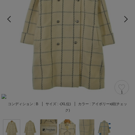
1
コンディション :
B
サイズ :
-(XL位)
カラー :
アイボリーx紺(チェッ
ク)