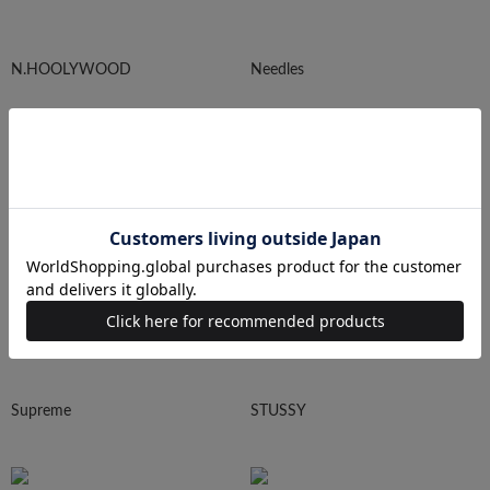
N.HOOLYWOOD
Needles
Ralph Lauren
HUMAN MADE
Supreme
STUSSY