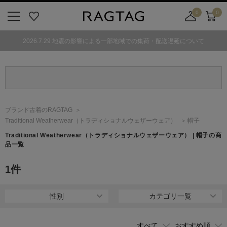
0
0
ニ
お
店
カ
ュ
気
舗
ー
2026.7.29 地震の影響による一部地域での集荷・配送遅延について
ー
に
取
ト
ボ
入
り
タ
り
寄
ン
せ
カ
ー
ブランド古着のRAGTAG
ト
Traditional Weatherwear
（トラディショナルウェザーウェア）
帽子
Traditional Weatherwear
（トラディショナルウェザーウェア）
| 帽子の商
品一覧
1
件
性別
カテゴリ一覧