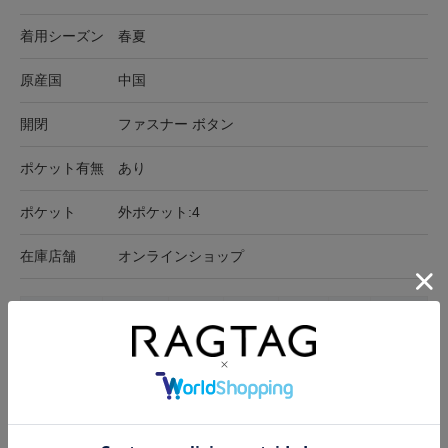
着用シーズン
春夏
原産国
中国
開閉
ファスナー ボタン
ポケット有無
あり
ポケット
外ポケット:4
在庫店舗
オンラインショップ
サイズ表記
ウエスト
裾周り
ヒップ
わたり
股上
股下
40(M位)
71cm
52.5cm
85.5cm
60cm
35cm
63.5cm
サイズの測り方について