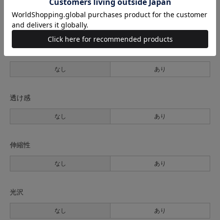
生地の厚さ
薄手
普通
厚手
裏地
なし
あり
透け感
なし
あり
伸縮性
なし
あり
光沢
なし
あり