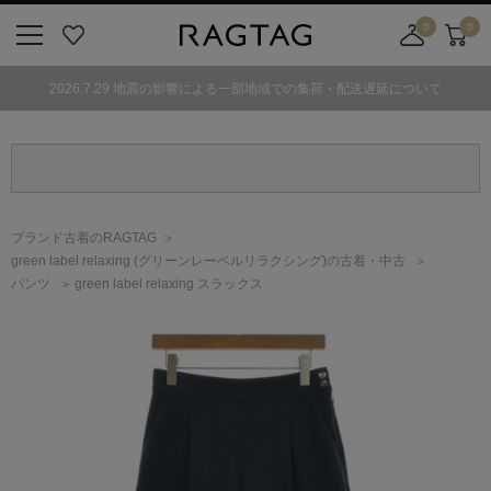
0
0
ニ
お
店
カ
ュ
気
舗
ー
2026.7.29 地震の影響による一部地域での集荷・配送遅延について
ー
に
取
ト
ボ
入
り
タ
り
寄
ン
せ
カ
ー
ブランド古着のRAGTAG
ト
green label relaxing
(グリーンレーベルリラクシング)
の古着・中古
パンツ
green label relaxing スラックス