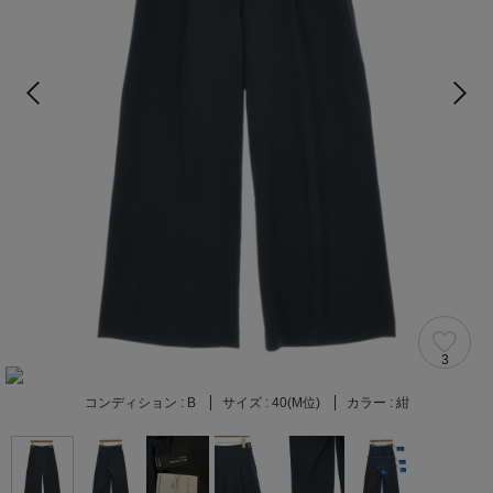
3
コンディション :
B
サイズ :
40(M位)
カラー :
紺