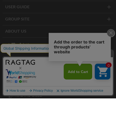
USER GUIDE
GROUP SITE
ABOUT US
お問い合わせ
RAGTAG お買い取りサイト
RAGTAG 公式アプリ
RAGTAG MEMBER'S CARD
RAGTAG MAGAZINE
RAGTAG Global