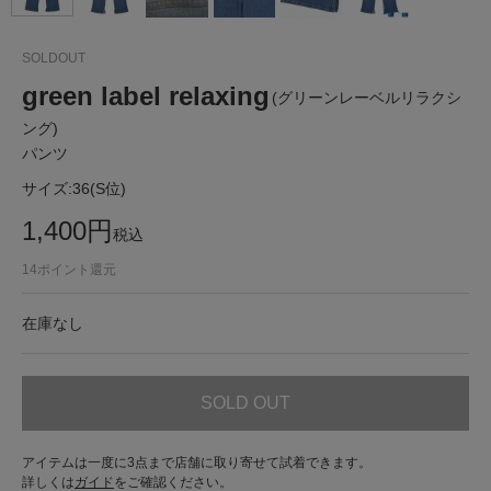
SOLDOUT
green label relaxing
(グリーンレーベルリラクシ
ング)
パンツ
サイズ:
36(S位)
1,400
円
税込
14
ポイント還元
在庫なし
SOLD OUT
アイテムは一度に3点まで店舗に取り寄せて試着できます。
詳しくは
ガイド
をご確認ください。