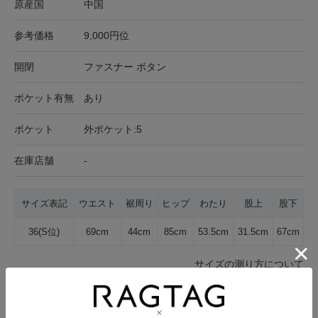
原産国
中国
参考価格
9,000円位
開閉
ファスナー ボタン
ポケット有無
あり
ポケット
外ポケット:5
在庫店舗
-
サイズ表記
ウエスト
裾周り
ヒップ
わたり
股上
股下
36(S位)
69cm
44cm
85cm
53.5cm
31.5cm
67cm
サイズの測り方について
生地の厚さ