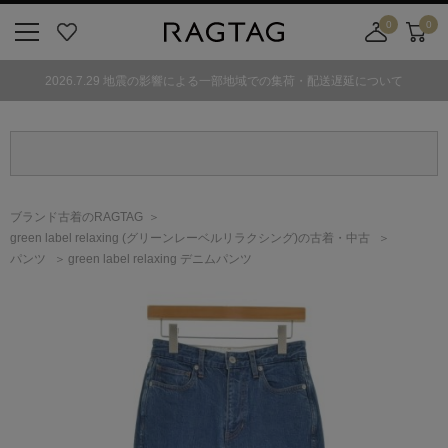
0
0
ニ
お
店
カ
ュ
気
舗
ー
2026.7.29 地震の影響による一部地域での集荷・配送遅延について
ー
に
取
ト
ボ
入
り
タ
り
寄
ン
せ
カ
ー
ブランド古着のRAGTAG
ト
green label relaxing
(グリーンレーベルリラクシング)
の古着・中古
パンツ
green label relaxing デニムパンツ