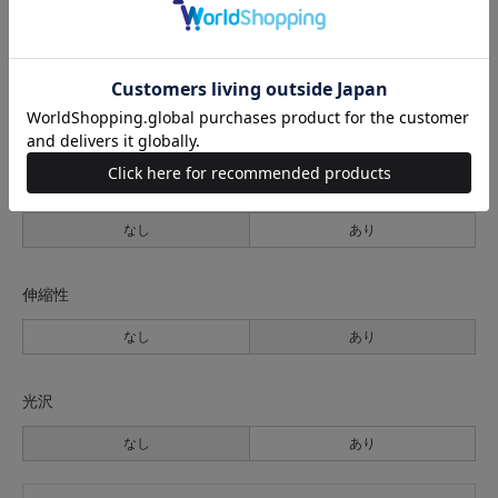
薄手
普通
厚手
裏地
なし
あり
透け感
なし
あり
伸縮性
なし
あり
光沢
なし
あり