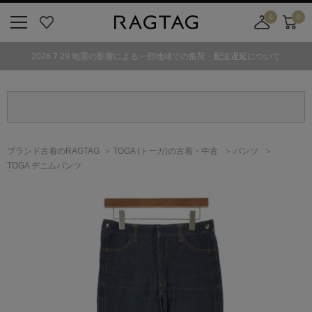
0
0
ニ
お
店
カ
ュ
気
舗
ー
2026.7.29 地震の影響による一部地域での集荷・配送遅延について
ー
に
取
ト
ボ
入
り
タ
り
寄
ン
せ
カ
ー
ブランド古着のRAGTAG
TOGA
(トーガ)
の古着・中古
パンツ
ト
TOGA デニムパンツ