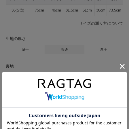
36(S位)
75cm
46cm
81.5cm
51cm
30cm
73.5cm
サイズの測り方について
生地の厚さ
薄手
普通
厚手
裏地
なし
あり
透け感
なし
あり
伸縮性