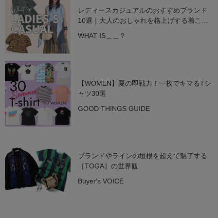
レディースカジュアルのおすすめブランド
10選｜大人のおしゃれを格上げする着こな
し術【2025年最新】
WHAT IS＿＿？
【WOMEN】夏の即戦力！一枚でキマるTシ
ャツ30選
GOOD THINGS GUIDE
ブランドやラインの垣根を超えて魅了する
［TOGA］の世界観
Buyer's VOICE