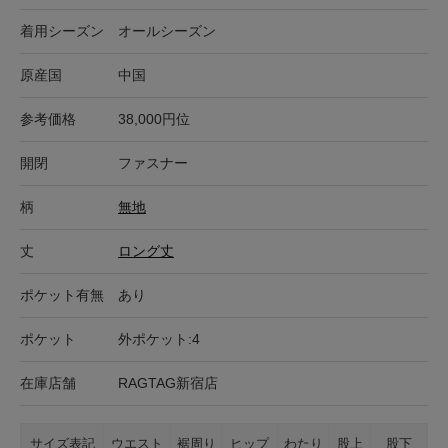
着用シーズン
オールシーズン
原産国
中国
参考価格
38,000円位
開閉
ファスナー
柄
無地
丈
ロング丈
ポケット有無
あり
ポケット
外ポケット:4
在庫店舗
RAGTAG新宿店
サイズ表記
ウエスト
裾周り
ヒップ
わたり
股上
股下