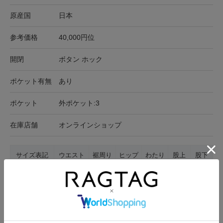
原産国
日本
参考価格
40,000円位
開閉
ボタン ホック
ポケット有無
あり
ポケット
外ポケット:3
在庫店舗
オンラインショップ
サイズ表記
ウエスト
裾周り
ヒップ
わたり
股上
股下
34(XS位)
70cm
43cm
77cm
56cm
35cm
64cm
サイズの測り方について