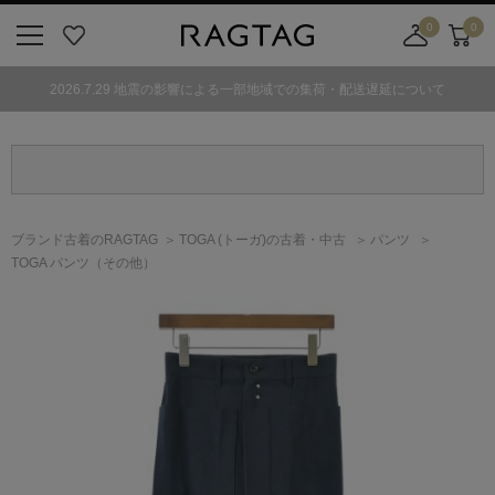
0
0
ニ
お
店
カ
ュ
気
舗
ー
2026.7.29 地震の影響による一部地域での集荷・配送遅延について
ー
に
取
ト
ボ
入
り
タ
り
寄
ン
せ
カ
ー
ブランド古着のRAGTAG
TOGA
(トーガ)
の古着・中古
パンツ
ト
TOGA パンツ（その他）