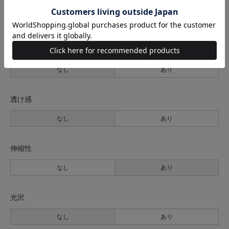
生地の厚さ
薄手
普通
厚手
裏地
なし
あり
透け感
なし
あり
伸縮性
なし
あり
光沢
なし
あり