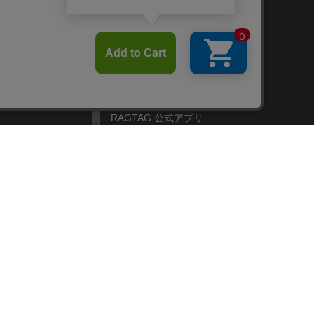
FOLLOW US
Twitter
Facebook
Line
せ
RAGTAG お買い取りサイト
RAGTAG 公式アプリ
RAGTAG MEMBER'S CARD
RAGTAG MAGAZINE
RAGTAG Global
COPYRIGHT© TIN PAN ALLEY CO., LTD. ALL RIGHTS RESERVED.