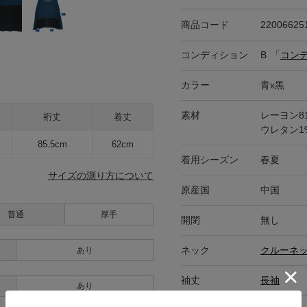
商品コード
22006625
コンディション
B
「
コン
カラー
青x黒
素材
レーヨン8
裄丈
着丈
ウレタン1
85.5cm
62cm
着用シーズン
春夏
サイズの測り方について
原産国
中国
普通
厚手
開閉
無し
ネック
クルーネ
あり
袖丈
長袖
あり