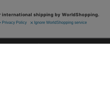
ドのユーズド・セレクトショップ
ABOUT US
お問い合わ
コーポレートサイト
ト
会社概要
採用情報
RD
法人様向けお買い取り
特定商取引法に関する表示
ZINE
古物営業法に基づく表記
68号