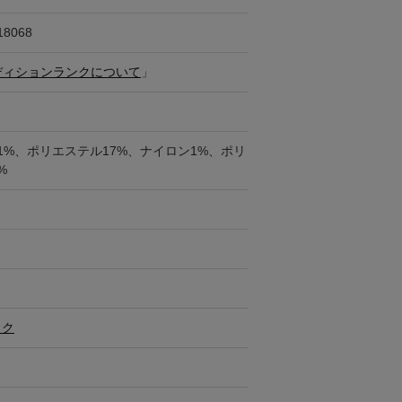
18068
ディションランクについて
」
1%、ポリエステル17%、ナイロン1%、ポリ
%
ック