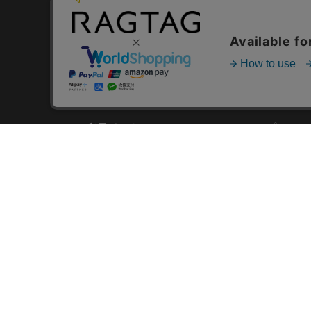
デザイナーズブラン
RAGTAG
USER GUIDE
GROUP SITE
ご利用ガイド
ショップリスト
レビュー
お買い取りサイ
RAGTAGについて
アプリ
ご利用規約
MEMBER'S CA
プライバシーポリシー
SHOP BLOG
RAGTAG MAGA
株式会社ティンパンアレイ 古物商許可：東京公安委員会 第3033291011