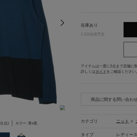
在庫あり
1-2日出荷予定
アイテムは一度に3点まで店舗に
詳しくは
ガイド
をご確認ください
商品に関する問い合わ
カテゴリ
ニット
>
2(L位)
カラー :
青x黒
タイプ
レディー