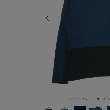
コンディション :
B
サイズ :
4