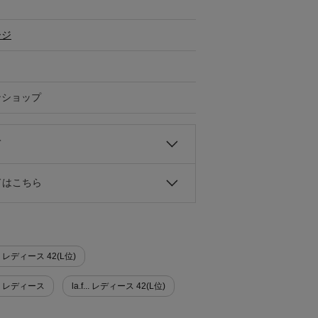
ージ
ンショップ
て
ドはこちら
 レディース 42(L位)
ター レディース
la.f... レディース 42(L位)