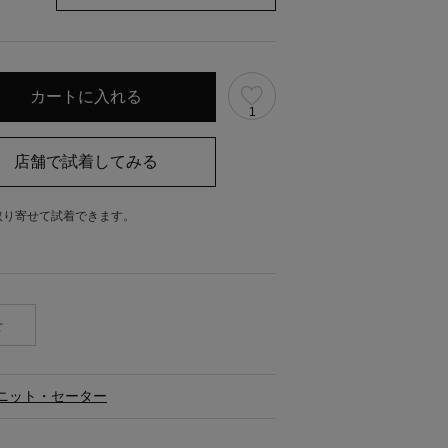
1
取り寄せて試着できます。
。
せ
ニット・セーター
ス