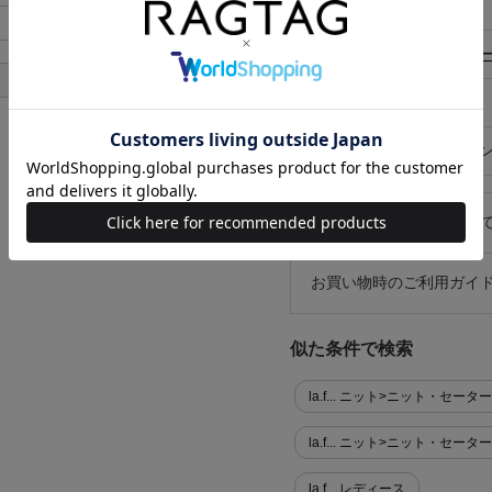
柄
無地
あり
ゲージ
ミドルゲ
あり
ポケット有無
なし
在庫店舗
オンライ
キャンセル・返品につい
お買い物時のご利用ガイ
似た条件で検索
la.f... ニット>ニット・セーター
la.f... ニット>ニット・セー
la.f... レディース