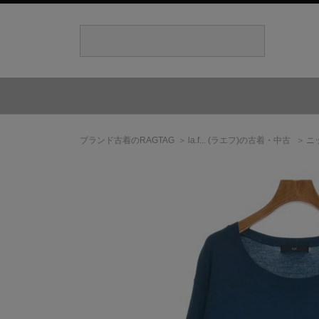
ブランド古着のRAGTAG
la.f...
(ラエフ)
の古着・中古
ニ