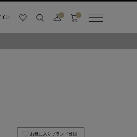
0
0
グイン
お
検
店
カ
メニュ
気
索
舗
ー
ーボタ
に
ビ
取
ト
ン
入
ル
り
り
ダ
寄
ー
せ
ボ
カ
タ
ー
ン
ト
お気に入りブランド登録