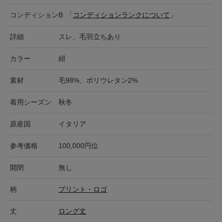
コンディション
B
「
コンディションランクについて
」
詳細
スレ、毛羽立ちあり
カラー
紺
素材
毛98%、ポリウレタン2%
着用シーズン
秋冬
原産国
イタリア
参考価格
100,000円位
開閉
無し
柄
プリント・ロゴ
丈
ロング丈