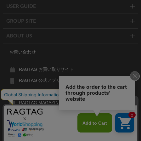
USER GUIDE
GROUP SITE
ABOUT US
お問い合わせ
RAGTAG お買い取りサイト
RAGTAG 公式アプリ
RAGTAG MEMBER'S CARD
RAGTAG MAGAZINE
RAGTAG Global