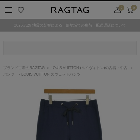
0
0
ニ
お
店
カ
ュ
気
舗
ー
2026.7.29 地震の影響による一部地域での集荷・配送遅延について
ー
に
取
ト
ボ
入
り
タ
り
寄
ン
せ
カ
ー
ブランド古着のRAGTAG
LOUIS VUITTON
(ルイヴィトン)
の古着・中古
ト
パンツ
LOUIS VUITTON スウェットパンツ