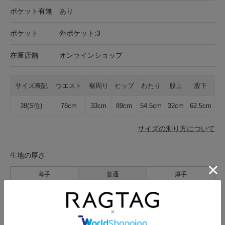
ポケット有無
あり
ポケット
外ポケット:3
在庫店舗
オンラインショップ
サイズ表記
ウエスト
裾周り
ヒップ
わたり
股上
股下
38(S位)
78cm
33cm
89cm
54.5cm
32cm
62.5cm
サイズの測り方について
生地の厚さ
薄手
普通
厚手
裏地
なし
あり