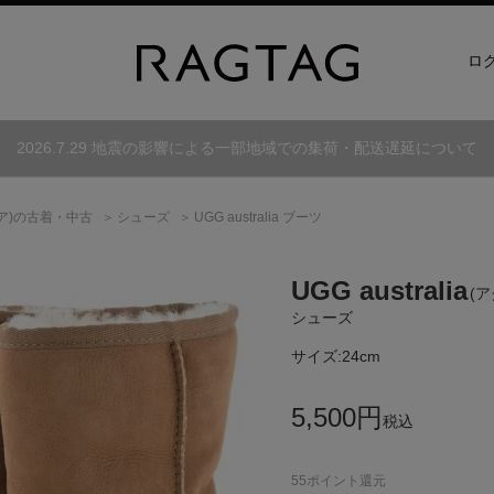
ロ
2026.7.29 地震の影響による一部地域での集荷・配送遅延について
ア)
の古着・中古
シューズ
UGG australia ブーツ
UGG australia
(
シューズ
サイズ:
24cm
5,500
円
税込
55
ポイント還元