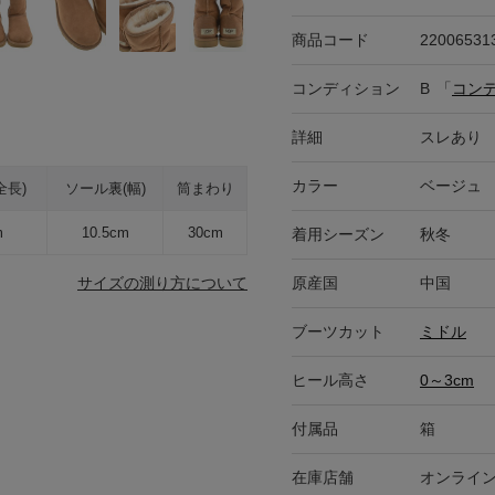
商品コード
22006531
コンディション
B
「
コン
詳細
スレあり
カラー
ベージュ
全長)
ソール裏(幅)
筒まわり
m
10.5cm
30cm
着用シーズン
秋冬
原産国
中国
サイズの測り方について
ブーツカット
ミドル
ヒール高さ
0～3cm
付属品
箱
在庫店舗
オンライ