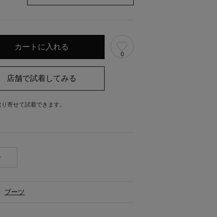
0
取り寄せて試着できます。
。
せ
>
ブーツ
ス