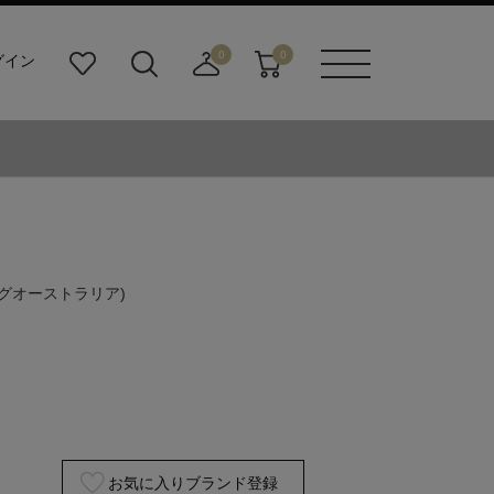
0
0
グイン
お
検
店
カ
メニュ
気
索
舗
ー
ーボタ
に
ビ
取
ト
ン
入
ル
り
り
ダ
寄
ー
せ
ボ
カ
タ
ー
ン
ト
アグオーストラリア)
お気に入りブランド登録