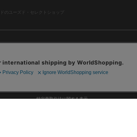
ドのユーズド・セレクトショップ
ABOUT US
お問い合わ
コーポレートサイト
ト
会社概要
採用情報
RD
法人様向けお買い取り
特定商取引法に関する表示
ZINE
古物営業法に基づく表記