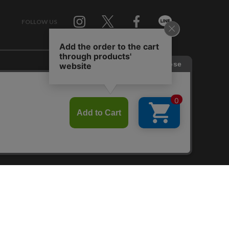
FOLLOW US
Twitter
Facebook
Line
せ
RAGTAG お買い取りサイト
RAGTAG 公式アプリ
RAGTAG MEMBER'S CARD
RAGTAG MAGAZINE
RAGTAG Global