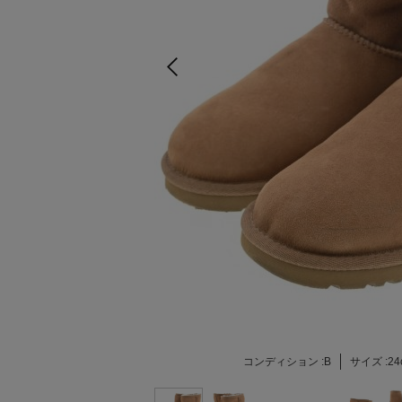
コンディション :
B
サイズ :
24