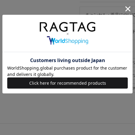
キャンセル・返品につい
お買い物時のご利用ガイ
似た条件で検索
UGG australia シューズ>ブ
UGG australia シューズ>
UGG australia レディース 24c