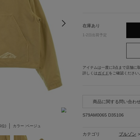
在庫あり
1-2日出荷予定
アイテムは一度に3点まで店舗に
詳しくは
ガイド
をご確認ください
商品に関する問い合わ
S79AM0065 D35106
S位)
カラー :
ベージュ
カテゴリ
ブルゾン