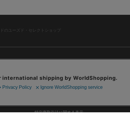
ドのユーズド・セレクトショップ
ABOUT US
お問い合わ
コーポレートサイト
ト
会社概要
採用情報
RD
法人様向けお買い取り
特定商取引法に関する表示
ZINE
古物営業法に基づく表記