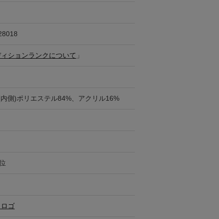
28018
ディションランクについて
」
、(内側)ポリエステル84%、アクリル16%
円位
・ロゴ