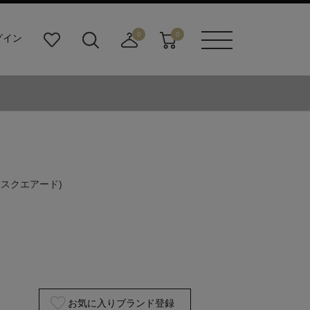
0
0
グイン
お
検
店
カ
メニュ
気
索
舗
ー
ーボタ
に
ビ
取
ト
ン
入
ル
り
り
ダ
寄
ー
せ
ボ
カ
タ
ー
ン
ト
ースクエアード)
お気に入りブランド登録