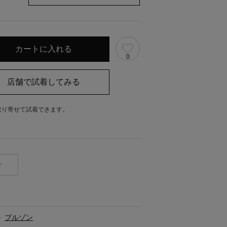
0
取り寄せて試着できます。
。
せ
>
ブルゾン