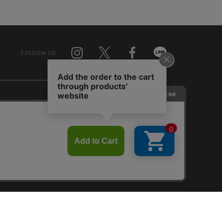
FOLLOW US
Twitter
Facebook
Line
せ
RAGTAG お買い取りサイト
RAGTAG 公式アプリ
RAGTAG MEMBER'S CARD
RAGTAG MAGAZINE
RAGTAG Global