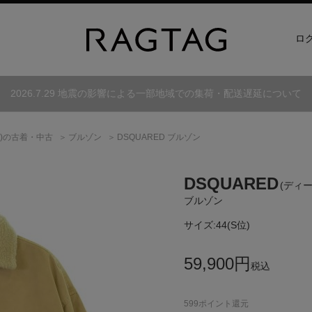
ロ
2026.7.29 地震の影響による一部地域での集荷・配送遅延について
)
の古着・中古
ブルゾン
DSQUARED ブルゾン
DSQUARED
(ディ
ブルゾン
サイズ:
44(S位)
59,900
円
税込
599
ポイント還元