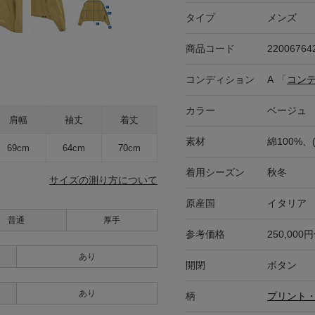
タイプ
メンズ
商品コード
22006764
コンディション
A
「
コン
カラー
ベージュ
肩幅
袖丈
着丈
素材
綿100%
69cm
64cm
70cm
着用シーズン
秋冬
サイズの測り方について
原産国
イタリア
普通
厚手
参考価格
250,000
あり
開閉
ボタン
あり
柄
プリント