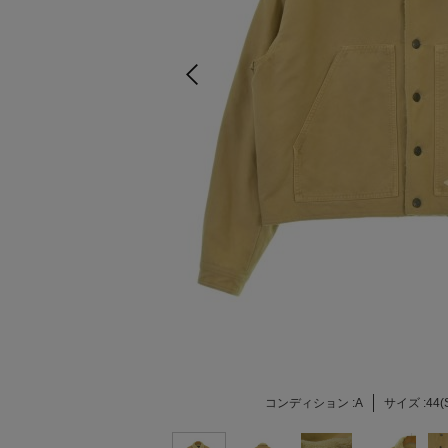
コンディション :
A
サイズ :
44(