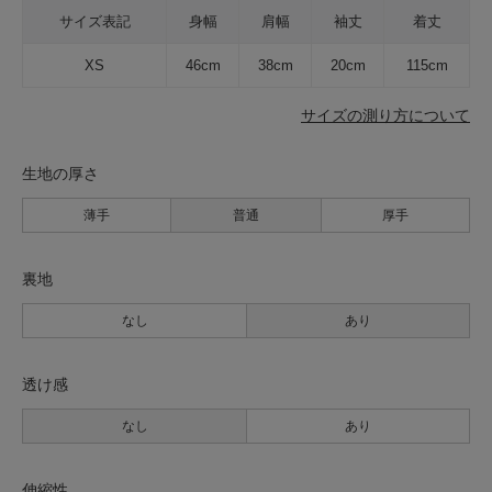
サイズ表記
身幅
肩幅
袖丈
着丈
XS
46cm
38cm
20cm
115cm
サイズの測り方について
生地の厚さ
薄手
普通
厚手
裏地
なし
あり
透け感
なし
あり
伸縮性