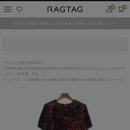
0
0
ニ
お
店
カ
ュ
気
舗
ー
2026.7.29 地震の影響による一部地域での集荷・配送遅延について
ー
に
取
ト
ボ
入
り
タ
り
寄
ン
せ
カ
ー
ブランド古着のRAGTAG
ト
COMME des GARCONS COMME des GARCONS
(コムデギャルソンコムデギ
ャルソン)
の古着・中古
ワンピース
COMME des GARCONS COMME des GARCONS ワンピース