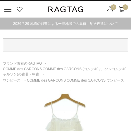
0
0
ニ
お
店
カ
ュ
気
舗
ー
2026.7.29 地震の影響による一部地域での集荷・配送遅延について
ー
に
取
ト
ボ
入
り
タ
り
寄
ン
せ
カ
ー
ブランド古着のRAGTAG
ト
COMME des GARCONS COMME des GARCONS
(コムデギャルソンコムデギ
ャルソン)
の古着・中古
ワンピース
COMME des GARCONS COMME des GARCONS ワンピース