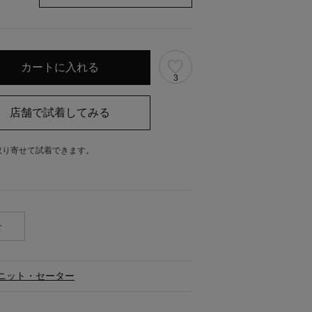
3
取り寄せて試着できます。
。
せ
ニット・セーター
ス