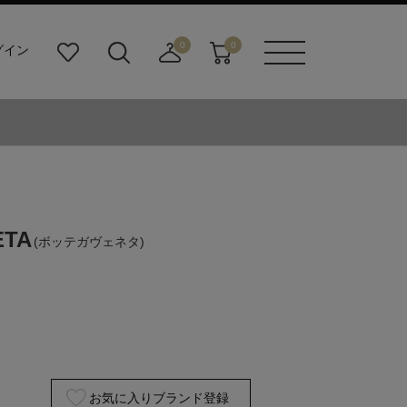
0
0
グイン
お
検
店
カ
メニュ
気
索
舗
ー
ーボタ
に
ビ
取
ト
ン
入
ル
り
り
ダ
寄
ー
せ
ボ
カ
タ
ー
ン
ト
ETA
(ボッテガヴェネタ)
お気に入りブランド登録