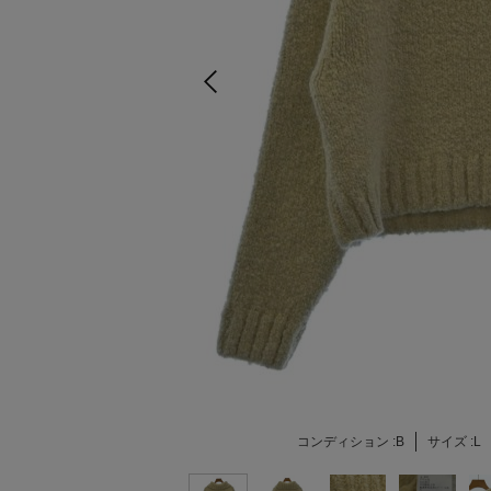
コンディション :
B
サイズ :
L