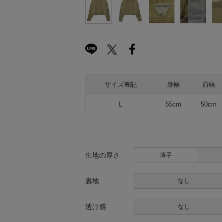
サイズ表記
身幅
肩幅
L
55cm
50cm
生地の厚さ
薄手
裏地
なし
透け感
なし