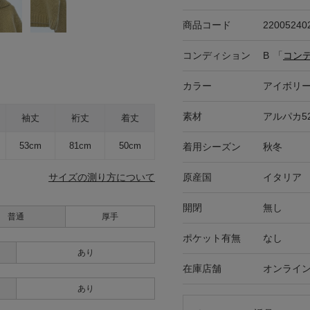
商品コード
22005240
コンディション
B
「
コン
カラー
アイボリ
素材
アルパカ5
袖丈
裄丈
着丈
53cm
81cm
50cm
着用シーズン
秋冬
原産国
イタリア
サイズの測り方について
開閉
無し
普通
厚手
ポケット有無
なし
あり
在庫店舗
オンライ
あり