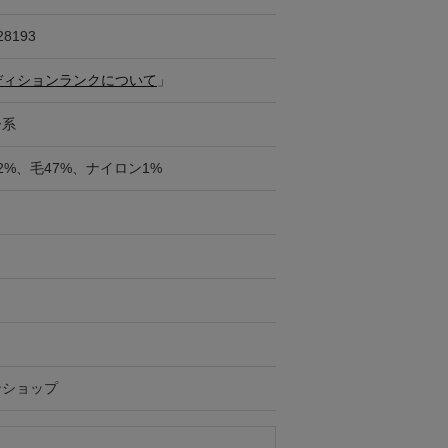
28193
ディションランクについて
」
ー系
2%、毛47%、ナイロン1%
ンショップ