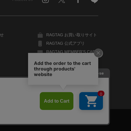
Twitter
Facebook
Line
せ
RAGTAG お買い取りサイト
RAGTAG 公式アプリ
RAGTAG MEMBER'S CARD
RAGTAG MAGAZINE
RAGTAG Global
COPYRIGHT© TIN PAN ALLEY CO., LTD. ALL RIGHTS RESERVED.