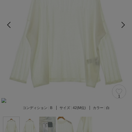
1
コンディション :
B
サイズ :
42(M位)
カラー :
白