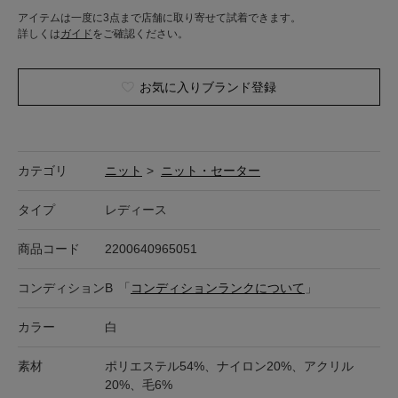
アイテムは一度に3点まで店舗に取り寄せて試着できます。
詳しくは
ガイド
をご確認ください。
お気に入りブランド登録
カテゴリ
ニット
>
ニット・セーター
タイプ
レディース
商品コード
2200640965051
コンディション
B
「
コンディションランクについて
」
カラー
白
素材
ポリエステル54%、ナイロン20%、アクリル
20%、毛6%