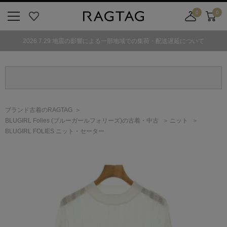
0
0
ニ
お
店
カ
ュ
気
舗
ー
2026.7.29 地震の影響による一部地域での集荷・配送遅延について
ー
に
取
ト
ボ
入
り
タ
り
寄
ン
せ
カ
ー
ブランド古着のRAGTAG
ト
BLUGIRL Folies
(ブルーガールフォリーズ)
の古着・中古
ニット
BLUGIRL FOLIES ニット・セーター