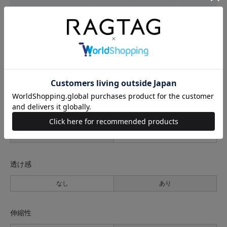
42(M位)
68cm
80cm
62cm
サイズの測り方について
生地の厚さ
薄手
普通
厚手
裏地
なし
あり
透け感
なし
あり
伸縮性