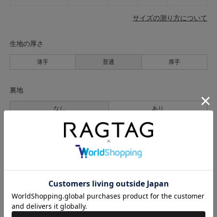
サイズの測り方について
生地の厚さ
薄手
普通
厚手
裏地
なし
あり
透け感
なし
あり
伸縮性
なし
あり