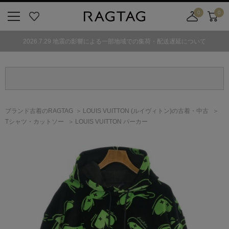
0
0
ニ
お
店
カ
ュ
気
舗
ー
2026.7.29 地震の影響による一部地域での集荷・配送遅延について
ー
に
取
ト
ボ
入
り
タ
り
寄
ン
せ
カ
ー
ブランド古着のRAGTAG
LOUIS VUITTON
(ルイヴィトン)
の古着・中古
ト
Tシャツ・カットソー
LOUIS VUITTON パーカー