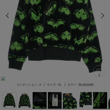
2
コンディション :
A
サイズ :
XL
カラー :
黒x緑(総柄)